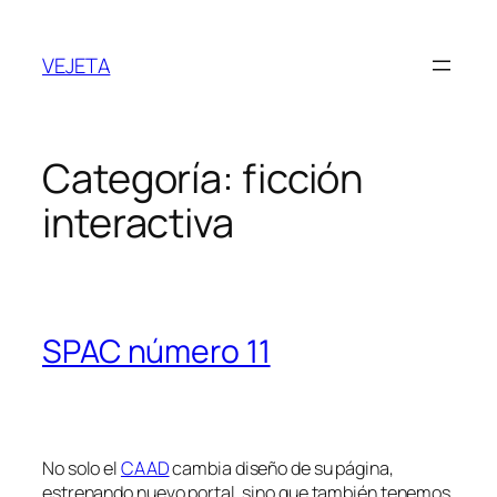
Saltar
al
VEJETA
contenido
Categoría:
ficción
interactiva
SPAC número 11
No solo el
CAAD
cambia diseño de su página,
estrenando nuevo portal, sino que también tenemos