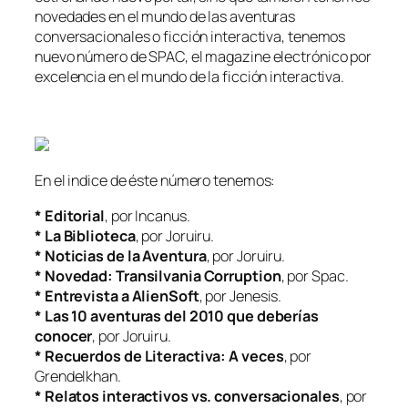
novedades en el mundo de las aventuras
conversacionales o ficción interactiva, tenemos
nuevo número de SPAC, el magazine electrónico por
excelencia en el mundo de la ficción interactiva.
En el indice de éste número tenemos:
* Editorial
, por Incanus.
* La Biblioteca
, por Joruiru.
* Noticias de la Aventura
, por Joruiru.
* Novedad: Transilvania Corruption
, por Spac.
* Entrevista a AlienSoft
, por Jenesis.
* Las 10 aventuras del 2010 que deberías
conocer
, por Joruiru.
* Recuerdos de Literactiva: A veces
, por
Grendelkhan.
* Relatos interactivos vs. conversacionales
, por