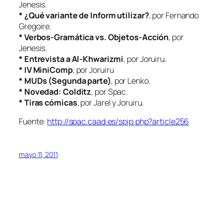
Jenesis.
* ¿Qué variante de Inform utilizar?
, por Fernando
Gregoire.
* Verbos-Gramática vs. Objetos-Acción
, por
Jenesis.
* Entrevista a Al-Khwarizmi
, por Joruiru.
* IV MiniComp
, por Joruiru
* MUDs (Segunda parte)
, por Lenko.
* Novedad: Colditz
, por Spac.
* Tiras cómicas
, por Jarel y Joruiru.
Fuente:
http://spac.caad.es/spip.php?article256
mayo 11, 2011