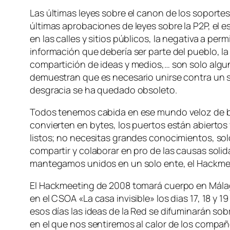
Las últimas leyes sobre el canon de los soportes 
últimas aprobaciones de leyes sobre la P2P, el 
en las calles y sitios públicos, la negativa a perm
información que debería ser parte del pueblo, la p
compartición de ideas y medios,… son solo alg
demuestran que es necesario unirse contra un 
desgracia se ha quedado obsoleto.
Todos tenemos cabida en ese mundo veloz de b
convierten en bytes, los puertos están abiertos
listos; no necesitas grandes conocimientos, so
compartir y colaborar en pro de las causas soli
mantegamos unidos en un solo ente, el Hackme
El Hackmeeting de 2008 tomará cuerpo en Mál
en el CSOA «La casa invisible» los dias 17, 18 y 
esos días las ideas de la Red se difuminarán s
en el que nos sentiremos al calor de los compañ