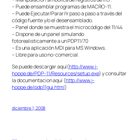
– Puede ensamblar programas de MACRO-11.
– Puede Ejecutar/Parar/Ir paso a paso a través del
código fuente y/o el desensamblado.
– Panel donde se muestra el microcódigo del 11/44
– Dispone de un panel simulando
fotorealisticamente a un PDP11/70
– Es una aplicación MDI para MS Windows.
– Libre para uso no-comercial.
Se puede descargar aquí(
http://www.j-
hoppe.de/PDP-11/Resources/setup.exe
) y consultar
la documentacion aqui (
http://www.j-
hoppe.de/pdp11gui.html
)
diciembre 1, 2008