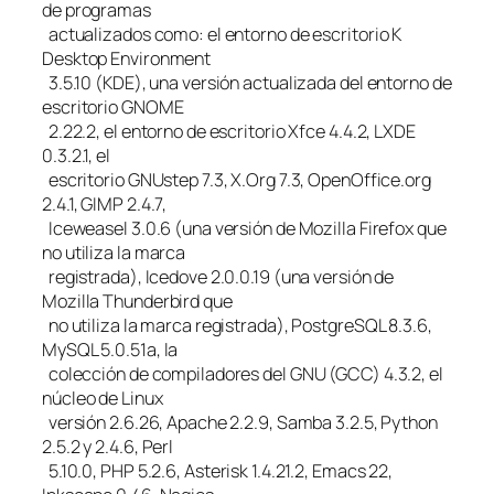
de programas
actualizados como: el entorno de escritorio K
Desktop Environment
3.5.10 (KDE), una versión actualizada del entorno de
escritorio GNOME
2.22.2, el entorno de escritorio Xfce 4.4.2, LXDE
0.3.2.1, el
escritorio GNUstep 7.3, X.Org 7.3, OpenOffice.org
2.4.1, GIMP 2.4.7,
Iceweasel 3.0.6 (una versión de Mozilla Firefox que
no utiliza la marca
registrada), Icedove 2.0.0.19 (una versión de
Mozilla Thunderbird que
no utiliza la marca registrada), PostgreSQL 8.3.6,
MySQL 5.0.51a, la
colección de compiladores del GNU (GCC) 4.3.2, el
núcleo de Linux
versión 2.6.26, Apache 2.2.9, Samba 3.2.5, Python
2.5.2 y 2.4.6, Perl
5.10.0, PHP 5.2.6, Asterisk 1.4.21.2, Emacs 22,