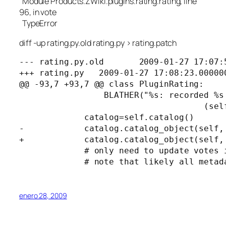
Module Products.ZWiki.plugins.rating.rating, line
96, in vote
TypeError
diff -up rating.py.old rating.py > rating.patch
--- rating.py.old       2009-01-27 17:07:5
+++ rating.py   2009-01-27 17:08:23.000000
@@ -93,7 +93,7 @@ class PluginRating:

                 BLATHER("%s: recorded %s 
                                     (self
             catalog=self.catalog()

-            catalog.catalog_object(self,
+            catalog.catalog_object(self,
             # only need to update votes i
             # note that likely all metad
enero 28, 2009