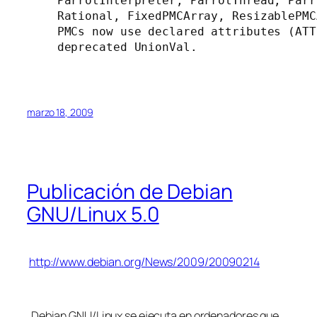
    ParrotInterpreter, ParrotThread, Parr
    Rational, FixedPMCArray, ResizablePMC
    PMCs now use declared attributes (ATT
    deprecated UnionVal.

marzo 18, 2009
Publicación de Debian
GNU/Linux 5.0
http://www.debian.org/News/2009/20090214
Debian GNU/Linux se ejecuta en ordenadores que