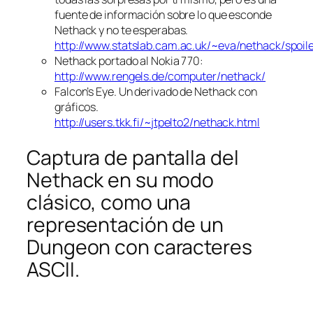
fuente de información sobre lo que esconde
Nethack y no te esperabas.
http://www.statslab.cam.ac.uk/~eva/nethack/spoiler
Nethack portado al Nokia 770:
http://www.rengels.de/computer/nethack/
Falcon’s Eye. Un derivado de Nethack con
gráficos.
http://users.tkk.fi/~jtpelto2/nethack.html
Captura de pantalla del
Nethack en su modo
clásico, como una
representación de un
Dungeon con caracteres
ASCII.