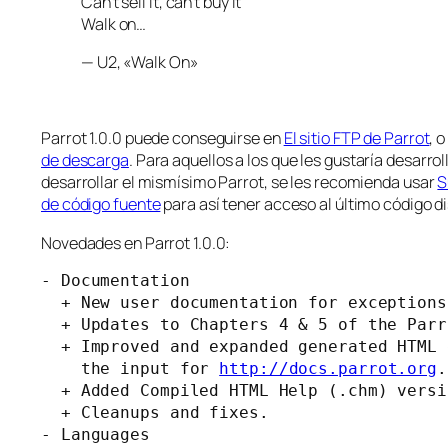
Can’t sell it, can’t buy it
Walk on…
— U2, «Walk On»
Parrot 1.0.0 puede conseguirse en
El sitio FTP de Parrot
, 
de descarga
. Para aquellos a los que les gustaría desarrol
desarrollar el mismísimo Parrot, se les recomienda usar
S
de código fuente
para así tener acceso al último código d
Novedades en Parrot 1.0.0:
- Documentation

  + New user documentation for exceptions.
  + Updates to Chapters 4 & 5 of the Parr
  + Improved and expanded generated HTML 
    the input for 
http://docs.parrot.org
.

  + Added Compiled HTML Help (.chm) versi
  + Cleanups and fixes.

- Languages
