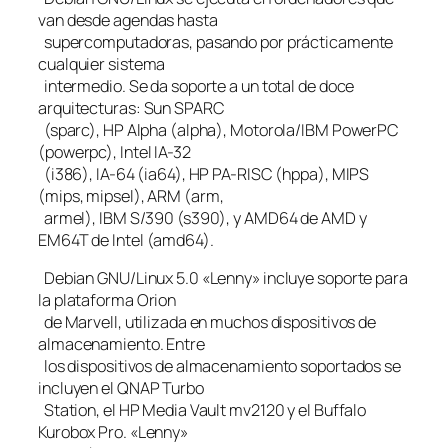
van desde agendas hasta
supercomputadoras, pasando por prácticamente
cualquier sistema
intermedio. Se da soporte a un total de doce
arquitecturas: Sun SPARC
(sparc), HP Alpha (alpha), Motorola/IBM PowerPC
(powerpc), Intel IA-32
(i386), IA-64 (ia64), HP PA-RISC (hppa), MIPS
(mips, mipsel), ARM (arm,
armel), IBM S/390 (s390), y AMD64 de AMD y
EM64T de Intel (amd64).
Debian GNU/Linux 5.0 «Lenny» incluye soporte para
la plataforma Orion
de Marvell, utilizada en muchos dispositivos de
almacenamiento. Entre
los dispositivos de almacenamiento soportados se
incluyen el QNAP Turbo
Station, el HP Media Vault mv2120 y el Buffalo
Kurobox Pro. «Lenny»