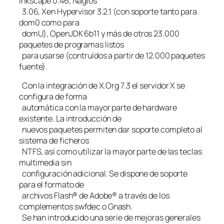
Inkscape 0.46, Nagios
3.06, Xen Hypervisor 3.2.1 (con soporte tanto para
dom0 como para
domU), OpenJDK 6b11 y más de otros 23.000
paquetes de programas listos
para usarse (contruídos a partir de 12.000 paquetes
fuente).
Con la integración de X.Org 7.3 el servidor X se
configura de forma
automática con la mayor parte de hardware
existente. La introducción de
nuevos paquetes permiten dar soporte completo al
sistema de ficheros
NTFS, así como utilizar la mayor parte de las teclas
multimedia sin
configuración adicional. Se dispone de soporte
para el formato de
archivos Flash® de Adobe® a través de los
complementos swfdec o Gnash.
Se han introducido una serie de mejoras generales