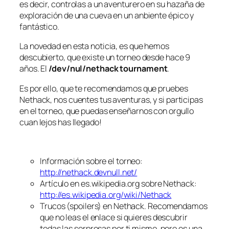
es decir, controlas a un aventurero en su hazaña de
exploración de una cueva en un anbiente épico y
fantástico.
La novedad en esta noticia, es que hemos
descubierto, que existe un torneo desde hace 9
años. El
/dev/nul/nethack tournament
.
Es por ello, que te recomendamos que pruebes
Nethack, nos cuentes tus aventuras, y si participas
en el torneo, que puedas enseñarnos con orgullo
cuan lejos has llegado!
Información sobre el torneo:
http://nethack.devnull.net/
Artículo en es.wikipedia.org sobre Nethack:
http://es.wikipedia.org/wiki/Nethack
Trucos (spoilers) en Nethack. Recomendamos
que no leas el enlace si quieres descubrir
todas las sorpresas por ti mismo, pero es una