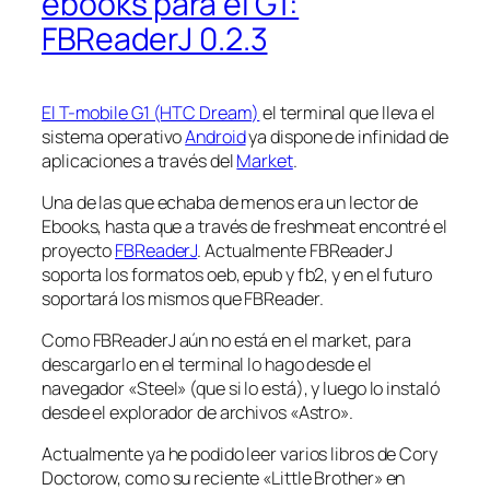
ebooks para el G1:
FBReaderJ 0.2.3
El T-mobile G1 (HTC Dream)
el terminal que lleva el
sistema operativo
Android
ya dispone de infinidad de
aplicaciones a través del
Market
.
Una de las que echaba de menos era un lector de
Ebooks, hasta que a través de freshmeat encontré el
proyecto
FBReaderJ
. Actualmente FBReaderJ
soporta los formatos oeb, epub y fb2, y en el futuro
soportará los mismos que FBReader.
Como FBReaderJ aún no está en el market, para
descargarlo en el terminal lo hago desde el
navegador «Steel» (que si lo está), y luego lo instaló
desde el explorador de archivos «Astro».
Actualmente ya he podido leer varios libros de Cory
Doctorow, como su reciente «Little Brother» en