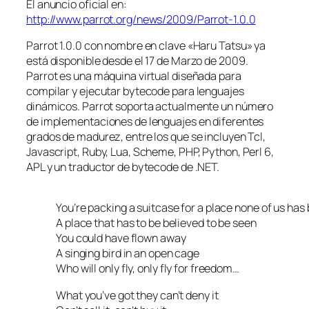
El anuncio oficial en:
http://www.parrot.org/news/2009/Parrot-1.0.0
Parrot 1.0.0 con nombre en clave «Haru Tatsu» ya
está disponible desde el 17 de Marzo de 2009.
Parrot es una máquina virtual diseñada para
compilar y ejecutar bytecode para lenguajes
dinámicos. Parrot soporta actualmente un número
de implementaciones de lenguajes en diferentes
grados de madurez, entre los que se incluyen Tcl,
Javascript, Ruby, Lua, Scheme, PHP, Python, Perl 6,
APL y un traductor de bytecode de .NET.
You’re packing a suitcase for a place none of us has
A place that has to be believed to be seen
You could have flown away
A singing bird in an open cage
Who will only fly, only fly for freedom…
What you’ve got they can’t deny it