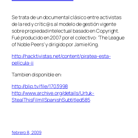
Se trata de un documental clásico entre activistas
de la red y crític@s al modelo de gestión vigente
sobre propiedad intelectual basado en Copyright.
Fué producido en 2007 por el colectivo:
‘The League
of Noble Peers’
y dirigido por
Jamie King
.
http://hacktivistas.net/content/piratea-esta-
película-ii
Tambien disponible en:
http://blip.tv/file/1703998
http://www.archive.org/details/Urtuk-
StealThisFilmIISpanishSubtitled585
febrero 8, 2009