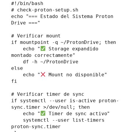
#!/bin/bash

# check-proton-setup.sh

echo "=== Estado del Sistema Proton 
Drive ==="

# Verificar mount

if mountpoint -q ~/ProtonDrive; then

    echo "
 Storage expandido 
montado correctamente"

    df -h ~/ProtonDrive

else

    echo "
 Mount no disponible"

fi

# Verificar timer de sync

if systemctl --user is-active proton-
sync.timer >/dev/null; then

    echo "
 Timer de sync activo"

    systemctl --user list-timers 
proton-sync.timer
