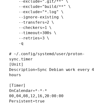
    --exclude=".git/**" \

    --exclude="build/**" \

    --exclude="*.log" \

    --ignore-existing \

    --transfers=2 \

    --checkers=1 \

    --timeout=300s \

    --retries=3 \

    -q

# ~/.config/systemd/user/proton-
sync.timer

[Unit]

Description=Sync Debian work every 4 
hours

[Timer]

OnCalendar=*-*-* 
00,04,08,12,16,20:00:00

Persistent=true
