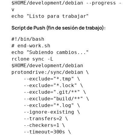
$HOME/development/debian --progress -
v

Script de Push (fin de sesión de trabajo):
#!/bin/bash

# end-work.sh

echo "Subiendo cambios..."

rclone sync -L 
$HOME/development/debian 
protondrive:/sync/debian \

    --exclude="*.tmp" \

    --exclude="*.lock" \

    --exclude=".git/**" \

    --exclude="build/**" \

    --exclude="*.log" \

    --ignore-existing \

    --transfers=2 \

    --checkers=1 \

    --timeout=300s \
