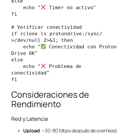
else

    echo "
 Timer no activo"

fi

# Verificar conectividad

if rclone ls protondrive:/sync/ 
>/dev/null 2>&1; then

    echo "
 Conectividad con Proton 
Drive OK"

else

    echo "
 Problema de 
conectividad"

Consideraciones de
Rendimiento
Red y Latencia
Upload
: ~30-80 Mbps después de overhead