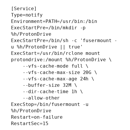
[Service]

Type=notify

Environment=PATH=/usr/bin:/bin

ExecStartPre=/bin/mkdir -p 
%h/ProtonDrive

ExecStartPre=/bin/sh -c 'fusermount -
u %h/ProtonDrive || true'

ExecStart=/usr/bin/rclone mount 
protondrive:/mount %h/ProtonDrive \

    --vfs-cache-mode full \

    --vfs-cache-max-size 20G \

    --vfs-cache-max-age 24h \

    --buffer-size 32M \

    --dir-cache-time 1h \

    --allow-other

ExecStop=/bin/fusermount -u 
%h/ProtonDrive

Restart=on-failure

RestartSec=15
