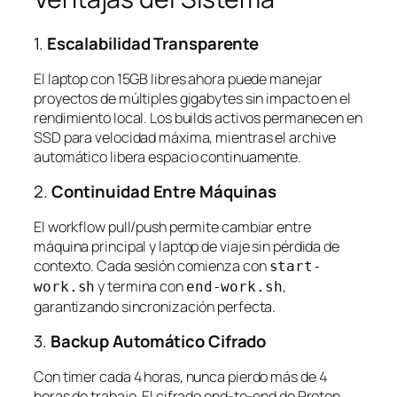
1.
Escalabilidad Transparente
El laptop con 15GB libres ahora puede manejar
proyectos de múltiples gigabytes sin impacto en el
rendimiento local. Los builds activos permanecen en
SSD para velocidad máxima, mientras el archive
automático libera espacio continuamente.
2.
Continuidad Entre Máquinas
El workflow pull/push permite cambiar entre
máquina principal y laptop de viaje sin pérdida de
contexto. Cada sesión comienza con
start-
y termina con
,
work.sh
end-work.sh
garantizando sincronización perfecta.
3.
Backup Automático Cifrado
Con timer cada 4 horas, nunca pierdo más de 4
horas de trabajo. El cifrado end-to-end de Proton