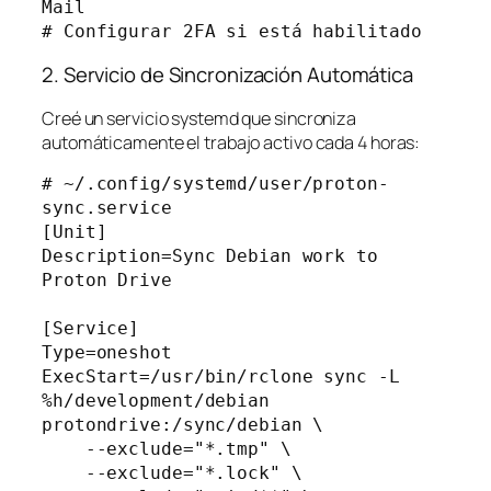
Mail

2. Servicio de Sincronización Automática
Creé un servicio systemd que sincroniza
automáticamente el trabajo activo cada 4 horas:
# ~/.config/systemd/user/proton-
sync.service

[Unit]

Description=Sync Debian work to 
Proton Drive

[Service]

Type=oneshot

ExecStart=/usr/bin/rclone sync -L 
%h/development/debian 
protondrive:/sync/debian \

    --exclude="*.tmp" \

    --exclude="*.lock" \
