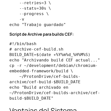
    --retries=3 \

    --stats=30s \

    --progress \

    -v

Script de Archive para builds CEF:
#!/bin/bash

# archive-cef-build.sh

BUILD_DATE=$(date +%Y%m%d_%H%M%S)

echo "Archivando build CEF actual..."

cp -r ~/development/debian/chromium-
embedded-framework/build \

    ~/ProtonDrive/cef-builds-
archive/cef-build-$BUILD_DATE

echo "Build archivado en 
~/ProtonDrive/cef-builds-archive/cef-
Ventajas del Sistema