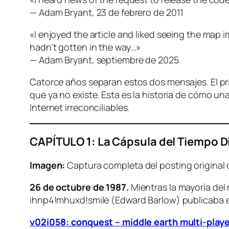
— Adam Bryant, 23 de febrero de 2011
«I enjoyed the article and liked seeing the map im
hadn’t gotten in the way…»
— Adam Bryant, septiembre de 2025
Catorce años separan estos dos mensajes. El pr
que ya no existe. Esta es la historia de cómo u
Internet irreconciliables.
CAPÍTULO 1: La Cápsula del Tiempo Di
Imagen:
Captura completa del posting original
26 de octubre de 1987.
Mientras la mayoría del
ihnp4!mhuxd!smile (Edward Barlow) publicaba
v02i058: conquest – middle earth multi-play