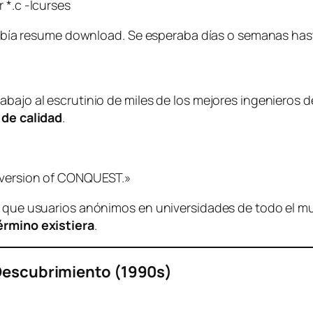
 *.c -lcurses
o había resume download. Se esperaba días o semanas hast
abajo al escrutinio de miles de los mejores ingenieros 
 de calidad
.
t version of CONQUEST.»
n que usuarios anónimos en universidades de todo el mu
érmino existiera
.
 Descubrimiento (1990s)