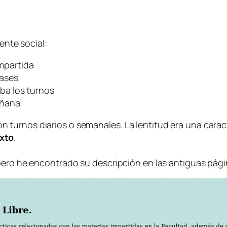
ente social:
mpartida
lases
ba los turnos
añana
urnos diarios o semanales. La lentitud era una caracter
xto
.
pero he encontrado su descripción en las antiguas págin