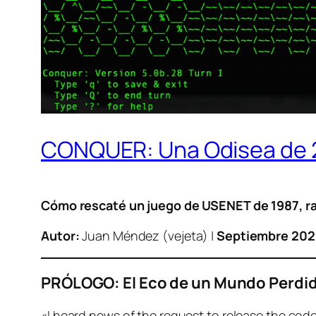
CONQUER: Una Odisea de 20
Cómo rescaté un juego de USENET de 1987, rast
Autor:
Juan Méndez (vejeta) |
Septiembre 202
PRÓLOGO: El Eco de un Mundo Perdi
«I heard news of the request to release the code