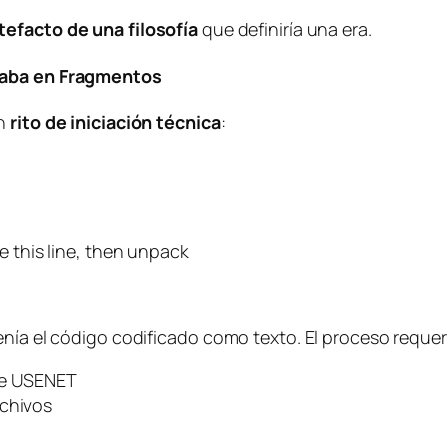
tefacto de una filosofía
que definiría una era.
ajaba en Fragmentos
un
rito de iniciación técnica
:
e this line, then unpack
enía el código codificado como texto. El proceso requer
de USENET
rchivos