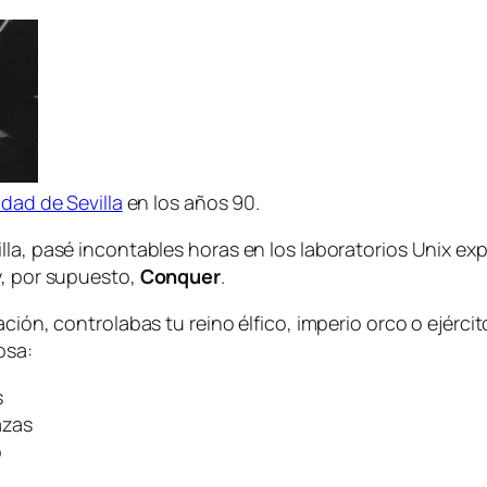
dad de Sevilla
en los años 90.
lla, pasé incontables horas en los laboratorios Unix e
y, por supuesto,
Conquer
.
nación, controlabas tu reino élfico, imperio orco o ejé
osa:
s
azas
o