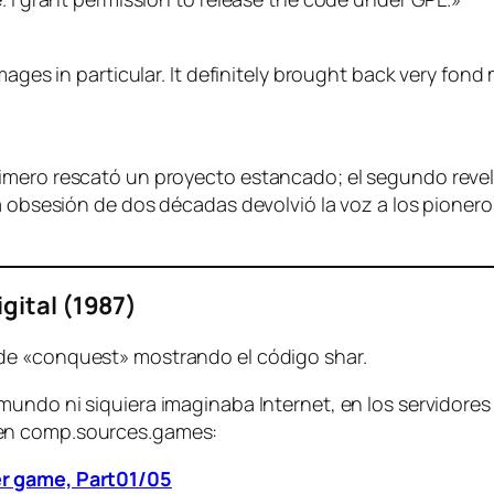
ages in particular. It definitely brought back very fond m
imero rescató un proyecto estancado; el segundo reveló
na obsesión de dos décadas devolvió la voz a los pioner
gital (1987)
 de «conquest» mostrando el código shar.
 mundo ni siquiera imaginaba Internet, en los servidor
 en comp.sources.games:
er game, Part01/05