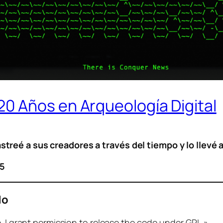
 Años en Arqueología Digital
reé a sus creadores a través del tiempo y lo llevé 
5
do
. I grant permission to release the code under GPL.»