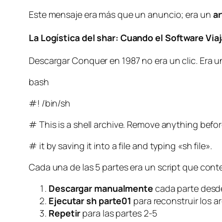
Este mensaje era más que un anuncio; era un
ar
La Logística del
shar
: Cuando el Software Vi
Descargar Conquer en 1987 no era un clic. Era 
bash
#! /bin/sh
# This is a shell archive. Remove anything befor
# it by saving it into a file and typing «sh file».
Cada una de las 5 partes era un script que cont
Descargar manualmente
cada parte des
Ejecutar
sh parte01
para reconstruir los a
Repetir
para las partes 2-5