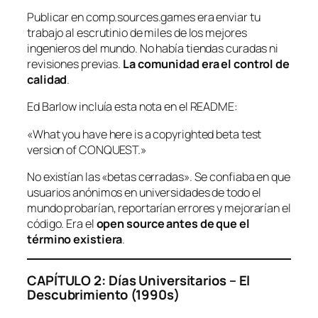
Publicar en comp.sources.games era enviar tu
trabajo al escrutinio de miles de los mejores
ingenieros del mundo. No había tiendas curadas ni
revisiones previas.
La comunidad era el control de
calidad
.
Ed Barlow incluía esta nota en el README:
«What you have here is a copyrighted beta test
version of CONQUEST.»
No existían las «betas cerradas». Se confiaba en que
usuarios anónimos en universidades de todo el
mundo probarían, reportarían errores y mejorarían el
código. Era el
open source antes de que el
término existiera
.
CAPÍTULO 2: Días Universitarios – El
Descubrimiento (1990s)