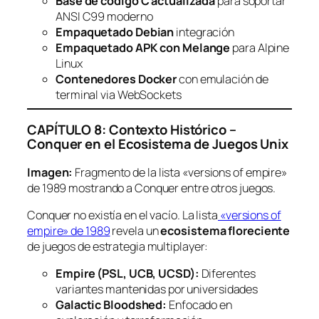
Base de código C actualizada
para soportar
ANSI C99 moderno
Empaquetado Debian
integración
Empaquetado APK con Melange
para Alpine
Linux
Contenedores Docker
con emulación de
terminal via WebSockets
CAPÍTULO 8: Contexto Histórico –
Conquer en el Ecosistema de Juegos Unix
Imagen:
Fragmento de la lista «versions of empire»
de 1989 mostrando a Conquer entre otros juegos.
Conquer no existía en el vacío. La lista
«versions of
empire» de 1989
revela un
ecosistema floreciente
de juegos de estrategia multiplayer:
Empire (PSL, UCB, UCSD):
Diferentes
variantes mantenidas por universidades
Galactic Bloodshed:
Enfocado en