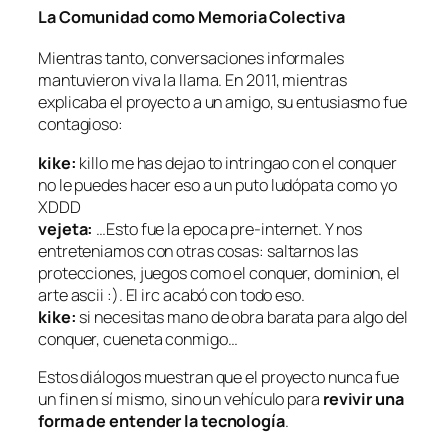
La Comunidad como Memoria Colectiva
Mientras tanto, conversaciones informales
mantuvieron viva la llama. En 2011, mientras
explicaba el proyecto a un amigo, su entusiasmo fue
contagioso:
kike:
killo me has dejao to intringao con el conquer
no le puedes hacer eso a un puto ludópata como yo
XDDD
vejeta:
…Esto fue la epoca pre-internet. Y nos
entreteniamos con otras cosas: saltarnos las
protecciones, juegos como el conquer, dominion, el
arte ascii :). El irc acabó con todo eso.
kike:
si necesitas mano de obra barata para algo del
conquer, cueneta conmigo…
Estos diálogos muestran que el proyecto nunca fue
un fin en sí mismo, sino un vehículo para
revivir una
forma de entender la tecnología
.