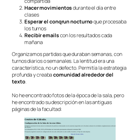
compartida
Hacer movimientos
durante el día entre
clases
Esperar el
conqrun
nocturno
que procesaba
los turnos
Recibir emails
con los resultados cada
mañana
Organizamos partidas que duraban semanas, con
turnos diarios o semanales. La lentitud era una
característica, no un defecto. Permitía la estrategia
profunda y creaba
comunidad alrededor del
texto
.
No he encontrado fotos de la época de la sala, pero
he encontrado su descripción en las antiguas
páginas de la facultad: