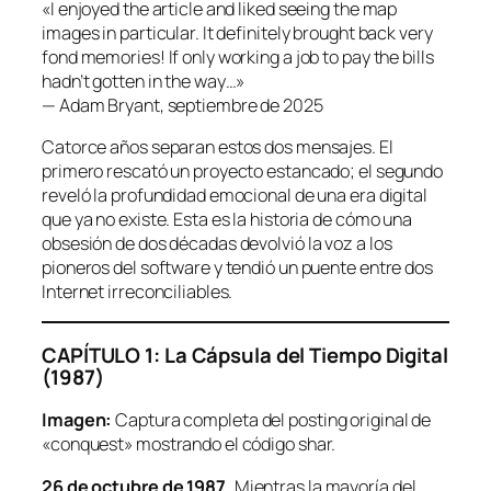
«I enjoyed the article and liked seeing the map
images in particular. It definitely brought back very
fond memories! If only working a job to pay the bills
hadn’t gotten in the way…»
— Adam Bryant, septiembre de 2025
Catorce años separan estos dos mensajes. El
primero rescató un proyecto estancado; el segundo
reveló la profundidad emocional de una era digital
que ya no existe. Esta es la historia de cómo una
obsesión de dos décadas devolvió la voz a los
pioneros del software y tendió un puente entre dos
Internet irreconciliables.
CAPÍTULO 1: La Cápsula del Tiempo Digital
(1987)
Imagen:
Captura completa del posting original de
«conquest» mostrando el código shar.
26 de octubre de 1987.
Mientras la mayoría del