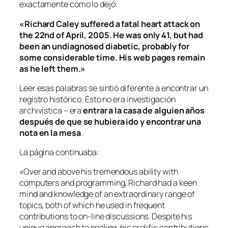
exactamente como lo dejó:
«Richard Caley suffered a fatal heart attack on
the 22nd of April, 2005. He was only 41, but had
been an undiagnosed diabetic, probably for
some considerable time. His web pages remain
as he left them.»
Leer esas palabras se sintió diferente a encontrar un
registro histórico. Esto no era investigación
archivística – era
entrar a la casa de alguien años
después de que se hubiera ido y encontrar una
nota en la mesa
.
La página continuaba:
«Over and above his tremendous ability with
computers and programming, Richard had a keen
mind and knowledge of an extraordinary range of
topics, both of which he used in frequent
contributions to on-line discussions. Despite his
unique approach to speling, his prolific contributions