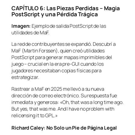
CAPÍTULO 6: Las Piezas Perdidas – Magia
PostScript y una Pérdida Trágica
Imagen:
Ejemplo de salida PostScript de las
utilidades de MaF.
La red de contribuyentes se expandió. Descubrí a
MaF (Martin Forssen), quien creó utilidades
PostScript para generar mapas imprimibles del
juego – crucial en la era pre-GUI cuando los
jugadores necesitaban copias físicas para
estrategizar.
Rastrear a MaF en 2025 me llevó a su nueva
dirección de correo electrónico. Su respuesta fue
inmediata y generosa:
«Oh, that was a long time ago.
But yes, that was me. And I have no problem with
relicensing it to GPL.»
Richard Caley: No Solo un Pie de Página Legal