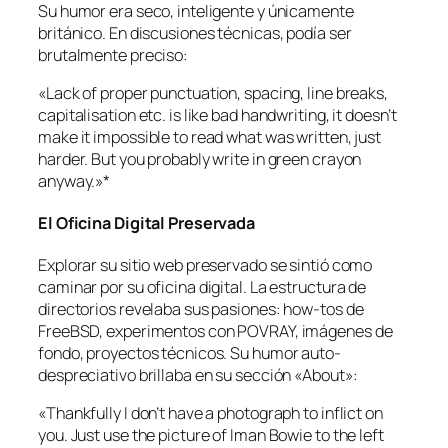
Su humor era seco, inteligente y únicamente
británico. En discusiones técnicas, podía ser
brutalmente preciso:
«Lack of proper punctuation, spacing, line breaks,
capitalisation etc. is like bad handwriting, it doesn’t
make it impossible to read what was written, just
harder. But you probably write in green crayon
anyway.»
*
El Oficina Digital Preservada
Explorar su sitio web preservado se sintió como
caminar por su oficina digital. La estructura de
directorios revelaba sus pasiones: how-tos de
FreeBSD, experimentos con POVRAY, imágenes de
fondo, proyectos técnicos. Su humor auto-
despreciativo brillaba en su sección «About»:
«Thankfully I don’t have a photograph to inflict on
you. Just use the picture of Iman Bowie to the left