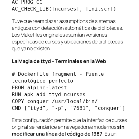
AC_PROG_CC
AC_CHECK_LIB([ncurses], [initscr])
Tuve que reemplazar assumptions de sistemas
antiguos con detección automática de bibliotecas.
Los Makefiles originales asumían versiones
específicas de curses y ubicaciones de bibliotecas
que ya no existen.
La Magia de
ttyd
– Terminales en la Web
# Dockerfile fragment - Puente 
tecnológico perfecto
FROM alpine:latest
RUN apk add ttyd ncurses
COPY conquer /usr/local/bin/
CMD ["ttyd", "-p", "7681", "conquer"]
Esta configuración permite que la interfaz de curses
original se renderice en navegadores modernos
sin
modificar una línea del código de 1987
. Es un