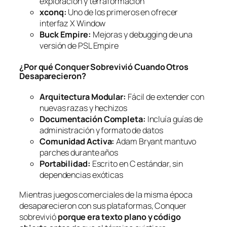
exploración y terraformación
xconq:
Uno de los primeros en ofrecer
interfaz X Window
Buck Empire:
Mejoras y debugging de una
versión de PSL Empire
¿Por qué Conquer Sobrevivió Cuando Otros
Desaparecieron?
Arquitectura Modular:
Fácil de extender con
nuevas razas y hechizos
Documentación Completa:
Incluía guías de
administración y formato de datos
Comunidad Activa:
Adam Bryant mantuvo
parches durante años
Portabilidad:
Escrito en C estándar, sin
dependencias exóticas
Mientras juegos comerciales de la misma época
desaparecieron con sus plataformas, Conquer
sobrevivió
porque era texto plano y código