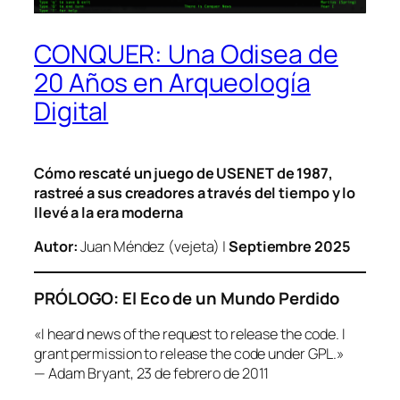
CONQUER: Una Odisea de
20 Años en Arqueología
Digital
Cómo rescaté un juego de USENET de 1987,
rastreé a sus creadores a través del tiempo y lo
llevé a la era moderna
Autor:
Juan Méndez (vejeta) |
Septiembre 2025
PRÓLOGO: El Eco de un Mundo Perdido
«I heard news of the request to release the code. I
grant permission to release the code under GPL.»
— Adam Bryant, 23 de febrero de 2011