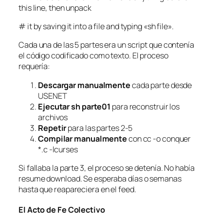
this line, then unpack
# it by saving it into a file and typing «sh file».
Cada una de las 5 partes era un script que contenía
el código codificado como texto. El proceso
requería:
Descargar manualmente
cada parte desde
USENET
Ejecutar
sh parte01
para reconstruir los
archivos
Repetir
para las partes 2-5
Compilar manualmente
con cc -o conquer
*.c -lcurses
Si fallaba la parte 3, el proceso se detenía. No había
resume download. Se esperaba días o semanas
hasta que reapareciera en el feed.
El Acto de Fe Colectivo