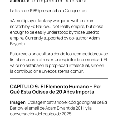
abierto
antes de que el término existiera.
La lista de 1989 presentaba a Conquer así:
«A multiplayer fantasy wargame written from
scratch by Ed Barlow… Not really empire, but close
enough to be easily understood by those used to
empire. Currently supported by co-author Adam
Bryant.»
Esto revela una cultura donde los «competidores» se
listaban unos a otros en un espíritu de comunidad. El
valor no estaba en la propiedad intelectual, sino en
la contribución a un ecosistema común.
CAPÍTULO 9: El Elemento Humano – Por
Qué Esta Odisea de 20 Años Importa
Imagen:
Collage mostrando el código original de Ed
Barlow, el email de Adam Bryant de 2011, y la
conversación del equipo de 2025.