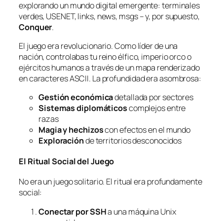
explorando un mundo digital emergente: terminales
verdes, USENET, links, news, msgs – y, por supuesto,
Conquer
.
El juego era revolucionario. Como líder de una
nación, controlabas tu reino élfico, imperio orco o
ejércitos humanos a través de un mapa renderizado
en caracteres ASCII. La profundidad era asombrosa:
Gestión económica
detallada por sectores
Sistemas diplomáticos
complejos entre
razas
Magia y hechizos
con efectos en el mundo
Exploración
de territorios desconocidos
El Ritual Social del Juego
No era un juego solitario. El ritual era profundamente
social:
Conectar por SSH
a una máquina Unix