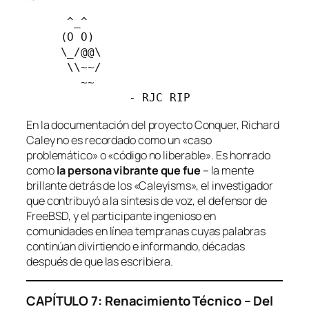
      ^_^
     (O O) 
     \_/@@\
      \\~~/ 
        ~~
               - RJC RIP
En la documentación del proyecto Conquer, Richard
Caley no es recordado como un «caso
problemático» o «código no liberable». Es honrado
como
la persona vibrante que fue
– la mente
brillante detrás de los «Caleyisms», el investigador
que contribuyó a la síntesis de voz, el defensor de
FreeBSD, y el participante ingenioso en
comunidades en línea tempranas cuyas palabras
continúan divirtiendo e informando, décadas
después de que las escribiera.
CAPÍTULO 7: Renacimiento Técnico – Del