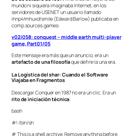
mundo ni siquiera imaginaba Internet, en los
servidores de USENET un usuario llamado
ihnp4!mhuxd!smile (Edward Barlow) publicaba en
comp.sources.games:
v02i058: conquest – middle earth multi-player
game, Part01/05
Este mensaje era más que un anuncio; era un
artefacto de una filosofía
que definiría una era.
La Logística del
shar
: Cuando el Software
Viajaba en Fragmentos
Descargar Conquer en 1987 no era un clic. Era un
rito de iniciación técnica
:
bash
#! /bin/sh
# This is a shell archive. Remove anything before