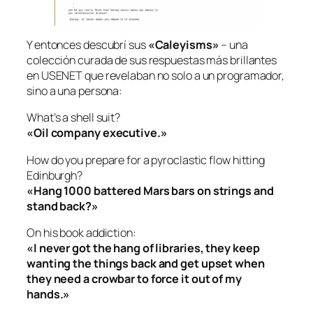
Y entonces descubrí sus
«Caleyisms»
– una
colección curada de sus respuestas más brillantes
en USENET que revelaban no solo a un programador,
sino a una persona:
What’s a shell suit?
«Oil company executive.»
How do you prepare for a pyroclastic flow hitting
Edinburgh?
«Hang 1000 battered Mars bars on strings and
stand back?»
On his book addiction:
«I never got the hang of libraries, they keep
wanting the things back and get upset when
they need a crowbar to force it out of my
hands.»