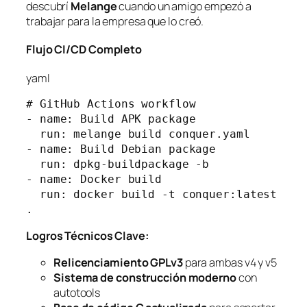
descubrí
Melange
cuando un amigo empezó a
trabajar para la empresa que lo creó.
Flujo CI/CD Completo
yaml
# GitHub Actions workflow
- name: Build APK package
  run: melange build conquer.yaml
- name: Build Debian package  
  run: dpkg-buildpackage -b
- name: Docker build
  run: docker build -t conquer:latest 
.
Logros Técnicos Clave:
Relicenciamiento GPLv3
para ambas v4 y v5
Sistema de construcción moderno
con
autotools