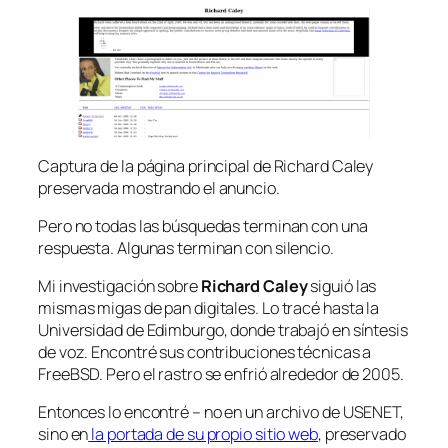
Captura de la página principal de Richard Caley
preservada mostrando el anuncio.
Pero no todas las búsquedas terminan con una
respuesta. Algunas terminan con silencio.
Mi investigación sobre
Richard Caley
siguió las
mismas migas de pan digitales. Lo tracé hasta la
Universidad de Edimburgo, donde trabajó en síntesis
de voz. Encontré sus contribuciones técnicas a
FreeBSD. Pero el rastro se enfrió alrededor de 2005.
Entonces lo encontré – no en un archivo de USENET,
sino en
la portada de su propio sitio web
, preservado