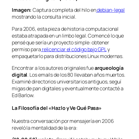
Imagen:
Captura completa del hilo en
debian-legal
mostrando la consulta inicial.
Para 2006, esta pieza de historia computacional
estaba atrapada en un limbo legal. Comencé lo que
pensé que sería un proyecto simple: obtener
permiso para
relicenciar el código bajo GPL
y
empaquetarlo para distribuciones Linux modernas.
Encontrar a los autores originales fue
arqueología
digital
. Los emails de los 80 llevaban años muertos.
Examiné directorios universitarios antiguos, seguí
migas de pan digitales y eventualmente contacté a
Ed Barlow.
La Filosofía del «Hazlo y Ve Qué Pasa»
Nuestra conversación por mensajería en 2006
reveló la mentalidad de la era: