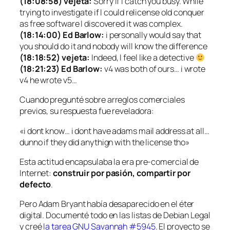
(18:08:58) vejeta:
Sorry if I catch you busy. While
trying to investigate if I could relicense old conquer
as free software I discovered it was complex.
(18:14:00) Ed Barlow:
i personally would say that
you should do it and nobody will know the difference
(18:18:52) vejeta:
Indeed, I feel like a detective
(18:21:23) Ed Barlow:
v4 was both of ours… i wrote
v4 he wrote v5…
Cuando pregunté sobre arreglos comerciales
previos, su respuesta fue reveladora:
«i dont know… i dont have adams mail address at all…
dunno if they did anythign with the license tho»
Esta actitud encapsulaba la era pre-comercial de
Internet:
construir por pasión, compartir por
defecto
.
Pero Adam Bryant había desaparecido en el éter
digital. Documenté todo en las listas de Debian Legal
y creé
la tarea GNU Savannah #5945
. El proyecto se