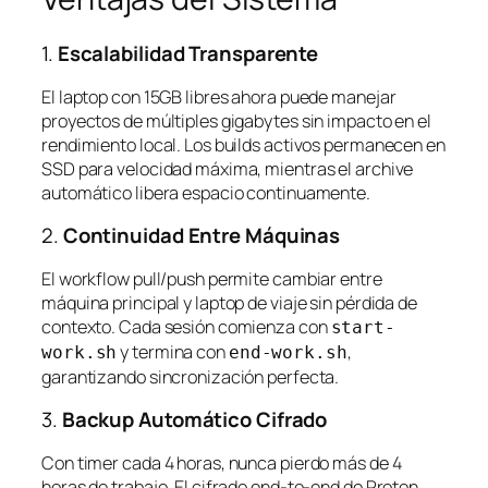
1.
Escalabilidad Transparente
El laptop con 15GB libres ahora puede manejar
proyectos de múltiples gigabytes sin impacto en el
rendimiento local. Los builds activos permanecen en
SSD para velocidad máxima, mientras el archive
automático libera espacio continuamente.
2.
Continuidad Entre Máquinas
El workflow pull/push permite cambiar entre
máquina principal y laptop de viaje sin pérdida de
contexto. Cada sesión comienza con
start-
y termina con
,
work.sh
end-work.sh
garantizando sincronización perfecta.
3.
Backup Automático Cifrado
Con timer cada 4 horas, nunca pierdo más de 4
horas de trabajo. El cifrado end-to-end de Proton