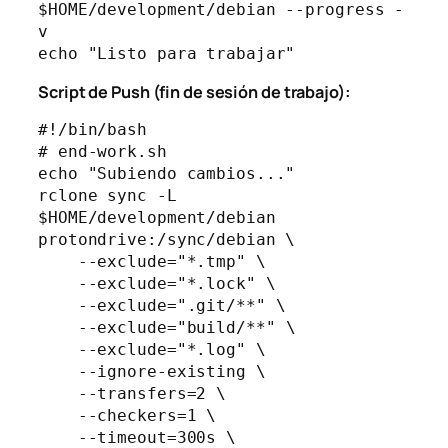
$HOME/development/debian --progress -
v

Script de Push (fin de sesión de trabajo):
#!/bin/bash

# end-work.sh

echo "Subiendo cambios..."

rclone sync -L 
$HOME/development/debian 
protondrive:/sync/debian \

    --exclude="*.tmp" \

    --exclude="*.lock" \

    --exclude=".git/**" \

    --exclude="build/**" \

    --exclude="*.log" \

    --ignore-existing \

    --transfers=2 \

    --checkers=1 \

    --timeout=300s \
