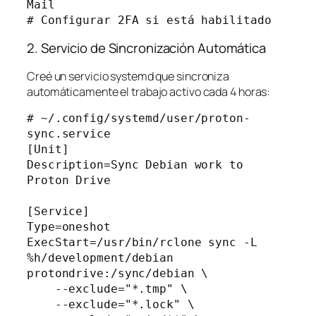
Mail

2. Servicio de Sincronización Automática
Creé un servicio systemd que sincroniza
automáticamente el trabajo activo cada 4 horas:
# ~/.config/systemd/user/proton-
sync.service

[Unit]

Description=Sync Debian work to 
Proton Drive

[Service]

Type=oneshot

ExecStart=/usr/bin/rclone sync -L 
%h/development/debian 
protondrive:/sync/debian \

    --exclude="*.tmp" \

    --exclude="*.lock" \
