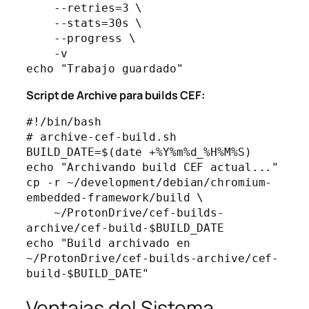
    --retries=3 \

    --stats=30s \

    --progress \

    -v

Script de Archive para builds CEF:
#!/bin/bash

# archive-cef-build.sh

BUILD_DATE=$(date +%Y%m%d_%H%M%S)

echo "Archivando build CEF actual..."

cp -r ~/development/debian/chromium-
embedded-framework/build \

    ~/ProtonDrive/cef-builds-
archive/cef-build-$BUILD_DATE

echo "Build archivado en 
~/ProtonDrive/cef-builds-archive/cef-
Ventajas del Sistema