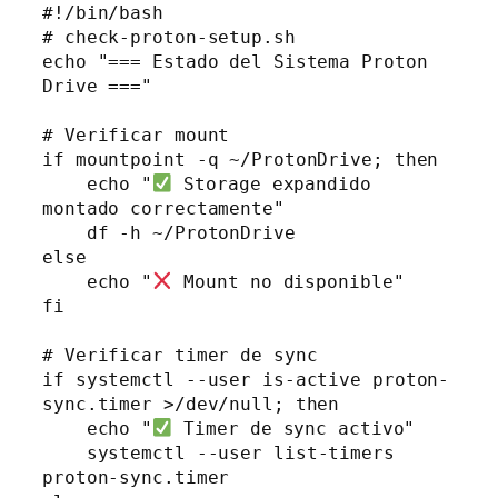
#!/bin/bash

# check-proton-setup.sh

echo "=== Estado del Sistema Proton 
Drive ==="

# Verificar mount

if mountpoint -q ~/ProtonDrive; then

    echo "
 Storage expandido 
montado correctamente"

    df -h ~/ProtonDrive

else

    echo "
 Mount no disponible"

fi

# Verificar timer de sync

if systemctl --user is-active proton-
sync.timer >/dev/null; then

    echo "
 Timer de sync activo"

    systemctl --user list-timers 
proton-sync.timer
