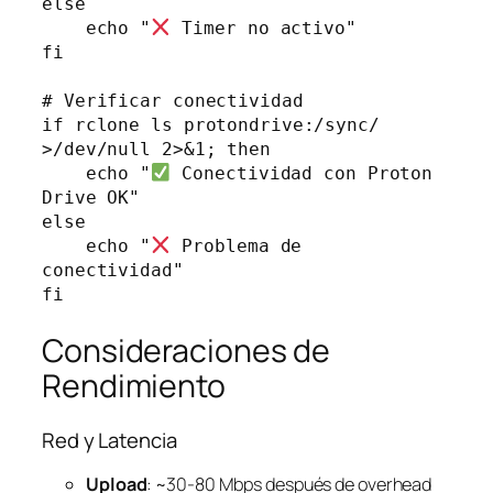
else

    echo "
 Timer no activo"

fi

# Verificar conectividad

if rclone ls protondrive:/sync/ 
>/dev/null 2>&1; then

    echo "
 Conectividad con Proton 
Drive OK"

else

    echo "
 Problema de 
conectividad"

Consideraciones de
Rendimiento
Red y Latencia
Upload
: ~30-80 Mbps después de overhead