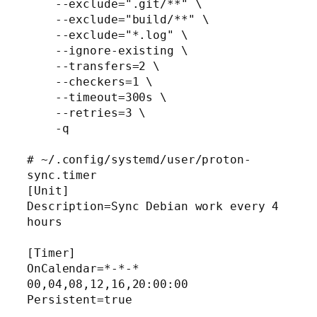
    --exclude=".git/**" \

    --exclude="build/**" \

    --exclude="*.log" \

    --ignore-existing \

    --transfers=2 \

    --checkers=1 \

    --timeout=300s \

    --retries=3 \

    -q

# ~/.config/systemd/user/proton-
sync.timer

[Unit]

Description=Sync Debian work every 4 
hours

[Timer]

OnCalendar=*-*-* 
00,04,08,12,16,20:00:00

Persistent=true
