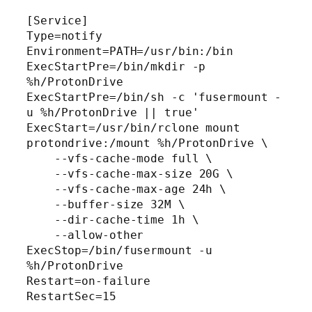
[Service]

Type=notify

Environment=PATH=/usr/bin:/bin

ExecStartPre=/bin/mkdir -p 
%h/ProtonDrive

ExecStartPre=/bin/sh -c 'fusermount -
u %h/ProtonDrive || true'

ExecStart=/usr/bin/rclone mount 
protondrive:/mount %h/ProtonDrive \

    --vfs-cache-mode full \

    --vfs-cache-max-size 20G \

    --vfs-cache-max-age 24h \

    --buffer-size 32M \

    --dir-cache-time 1h \

    --allow-other

ExecStop=/bin/fusermount -u 
%h/ProtonDrive

Restart=on-failure

RestartSec=15
