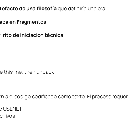
tefacto de una filosofía
que definiría una era.
ajaba en Fragmentos
un
rito de iniciación técnica
:
e this line, then unpack
enía el código codificado como texto. El proceso requer
de USENET
rchivos