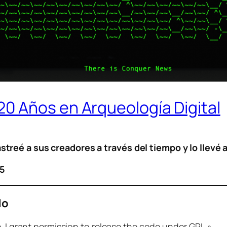
 Años en Arqueología Digital
reé a sus creadores a través del tiempo y lo llevé 
5
do
. I grant permission to release the code under GPL.»