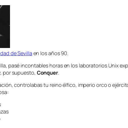
dad de Sevilla
en los años 90.
lla, pasé incontables horas en los laboratorios Unix e
y, por supuesto,
Conquer
.
nación, controlabas tu reino élfico, imperio orco o ejé
osa:
s
azas
o