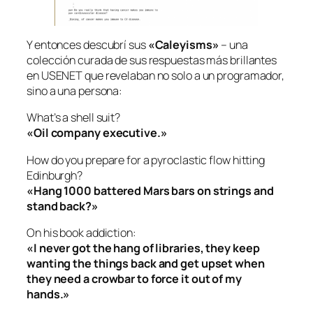
Y entonces descubrí sus
«Caleyisms»
– una
colección curada de sus respuestas más brillantes
en USENET que revelaban no solo a un programador,
sino a una persona:
What’s a shell suit?
«Oil company executive.»
How do you prepare for a pyroclastic flow hitting
Edinburgh?
«Hang 1000 battered Mars bars on strings and
stand back?»
On his book addiction:
«I never got the hang of libraries, they keep
wanting the things back and get upset when
they need a crowbar to force it out of my
hands.»