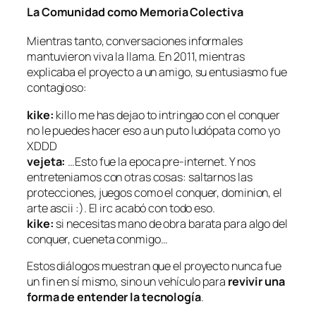
La Comunidad como Memoria Colectiva
Mientras tanto, conversaciones informales
mantuvieron viva la llama. En 2011, mientras
explicaba el proyecto a un amigo, su entusiasmo fue
contagioso:
kike:
killo me has dejao to intringao con el conquer
no le puedes hacer eso a un puto ludópata como yo
XDDD
vejeta:
…Esto fue la epoca pre-internet. Y nos
entreteniamos con otras cosas: saltarnos las
protecciones, juegos como el conquer, dominion, el
arte ascii :). El irc acabó con todo eso.
kike:
si necesitas mano de obra barata para algo del
conquer, cueneta conmigo…
Estos diálogos muestran que el proyecto nunca fue
un fin en sí mismo, sino un vehículo para
revivir una
forma de entender la tecnología
.