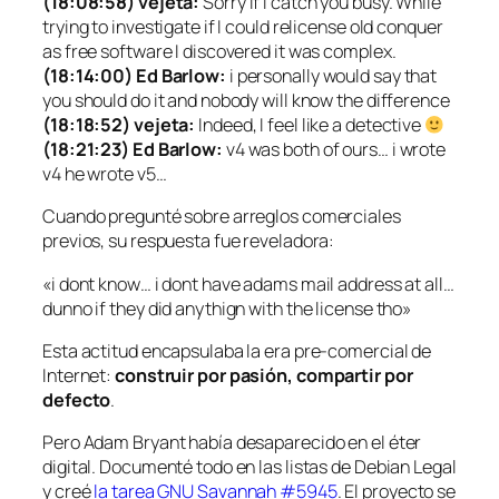
(18:08:58) vejeta:
Sorry if I catch you busy. While
trying to investigate if I could relicense old conquer
as free software I discovered it was complex.
(18:14:00) Ed Barlow:
i personally would say that
you should do it and nobody will know the difference
(18:18:52) vejeta:
Indeed, I feel like a detective
(18:21:23) Ed Barlow:
v4 was both of ours… i wrote
v4 he wrote v5…
Cuando pregunté sobre arreglos comerciales
previos, su respuesta fue reveladora:
«i dont know… i dont have adams mail address at all…
dunno if they did anythign with the license tho»
Esta actitud encapsulaba la era pre-comercial de
Internet:
construir por pasión, compartir por
defecto
.
Pero Adam Bryant había desaparecido en el éter
digital. Documenté todo en las listas de Debian Legal
y creé
la tarea GNU Savannah #5945
. El proyecto se