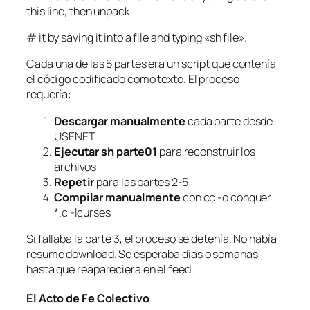
this line, then unpack
# it by saving it into a file and typing «sh file».
Cada una de las 5 partes era un script que contenía
el código codificado como texto. El proceso
requería:
Descargar manualmente
cada parte desde
USENET
Ejecutar
sh parte01
para reconstruir los
archivos
Repetir
para las partes 2-5
Compilar manualmente
con cc -o conquer
*.c -lcurses
Si fallaba la parte 3, el proceso se detenía. No había
resume download. Se esperaba días o semanas
hasta que reapareciera en el feed.
El Acto de Fe Colectivo