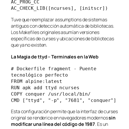
AC_PROG_CC
AC_CHECK_LIB([ncurses], [initscr])
Tuve que reemplazar assumptions de sistemas
antiguos con detección automática de bibliotecas.
Los Makefiles originales asumían versiones
específicas de curses y ubicaciones de bibliotecas
que ya no existen.
La Magia de
ttyd
– Terminales en la Web
# Dockerfile fragment - Puente 
tecnológico perfecto
FROM alpine:latest
RUN apk add ttyd ncurses
COPY conquer /usr/local/bin/
CMD ["ttyd", "-p", "7681", "conquer"]
Esta configuración permite que la interfaz de curses
original se renderice en navegadores modernos
sin
modificar una línea del código de 1987
. Es un