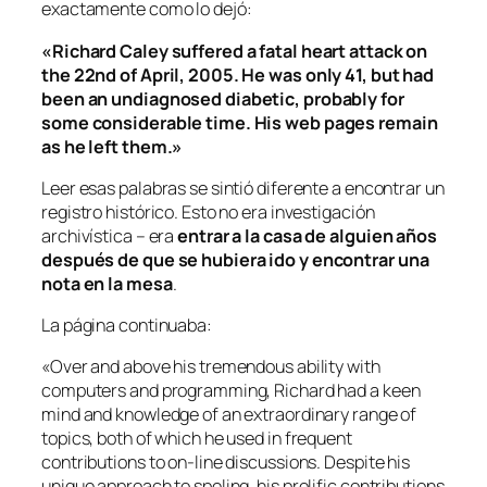
exactamente como lo dejó:
«Richard Caley suffered a fatal heart attack on
the 22nd of April, 2005. He was only 41, but had
been an undiagnosed diabetic, probably for
some considerable time. His web pages remain
as he left them.»
Leer esas palabras se sintió diferente a encontrar un
registro histórico. Esto no era investigación
archivística – era
entrar a la casa de alguien años
después de que se hubiera ido y encontrar una
nota en la mesa
.
La página continuaba:
«Over and above his tremendous ability with
computers and programming, Richard had a keen
mind and knowledge of an extraordinary range of
topics, both of which he used in frequent
contributions to on-line discussions. Despite his
unique approach to speling, his prolific contributions