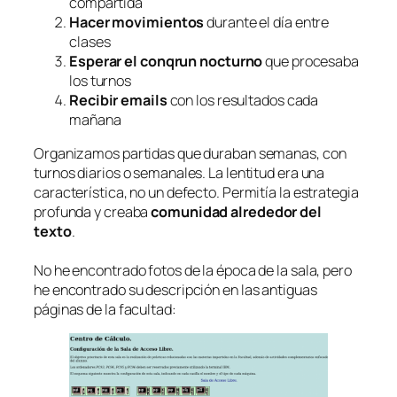
compartida
Hacer movimientos
durante el día entre
clases
Esperar el
conqrun
nocturno
que procesaba
los turnos
Recibir emails
con los resultados cada
mañana
Organizamos partidas que duraban semanas, con
turnos diarios o semanales. La lentitud era una
característica, no un defecto. Permitía la estrategia
profunda y creaba
comunidad alrededor del
texto
.
No he encontrado fotos de la época de la sala, pero
he encontrado su descripción en las antiguas
páginas de la facultad: