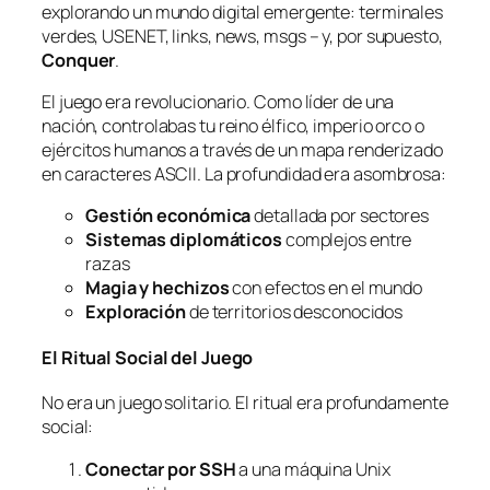
explorando un mundo digital emergente: terminales
verdes, USENET, links, news, msgs – y, por supuesto,
Conquer
.
El juego era revolucionario. Como líder de una
nación, controlabas tu reino élfico, imperio orco o
ejércitos humanos a través de un mapa renderizado
en caracteres ASCII. La profundidad era asombrosa:
Gestión económica
detallada por sectores
Sistemas diplomáticos
complejos entre
razas
Magia y hechizos
con efectos en el mundo
Exploración
de territorios desconocidos
El Ritual Social del Juego
No era un juego solitario. El ritual era profundamente
social:
Conectar por SSH
a una máquina Unix