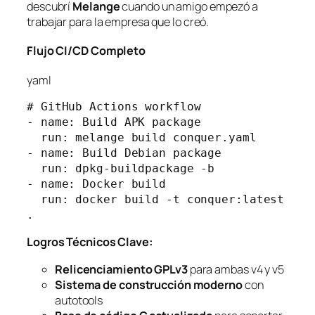
descubrí
Melange
cuando un amigo empezó a
trabajar para la empresa que lo creó.
Flujo CI/CD Completo
yaml
# GitHub Actions workflow
- name: Build APK package
  run: melange build conquer.yaml
- name: Build Debian package  
  run: dpkg-buildpackage -b
- name: Docker build
  run: docker build -t conquer:latest 
.
Logros Técnicos Clave:
Relicenciamiento GPLv3
para ambas v4 y v5
Sistema de construcción moderno
con
autotools