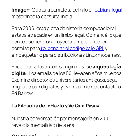
Imagen:
Captura completa del hilo en
debian-legal
mostrando la consulta inicial.
Para 2006, esta pieza de historia computacional
estaba atrapada en un limbo legal. Comencé lo que
pensé que sería un proyecto simple: obtener
permiso para
relicenciar el código bajo GPL
y
empaquetarlo para distribuciones Linux modernas.
Encontrar a los autores originales fue
arqueología
digital
. Los emails de los 80 llevaban años muertos.
Examiné directorios universitarios antiguos, seguí
migas de pan digitales y eventualmente contacté a
Ed Barlow.
La Filosofía del «Hazlo y Ve Qué Pasa»
Nuestra conversación por mensajería en 2006
reveló la mentalidad de la era: