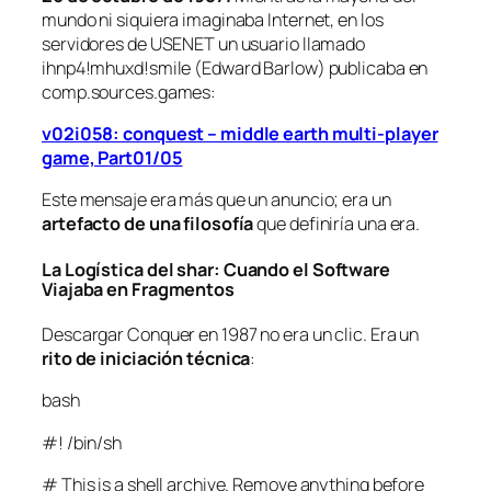
mundo ni siquiera imaginaba Internet, en los
servidores de USENET un usuario llamado
ihnp4!mhuxd!smile (Edward Barlow) publicaba en
comp.sources.games:
v02i058: conquest – middle earth multi-player
game, Part01/05
Este mensaje era más que un anuncio; era un
artefacto de una filosofía
que definiría una era.
La Logística del
shar
: Cuando el Software
Viajaba en Fragmentos
Descargar Conquer en 1987 no era un clic. Era un
rito de iniciación técnica
:
bash
#! /bin/sh
# This is a shell archive. Remove anything before