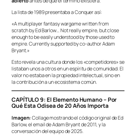
abierto
antes de que el término existiera.
La lista de 1989 presentaba a Conquer así:
«A multiplayer fantasy wargame written from
scratch by Ed Barlow… Not really empire, but close
enough to be easily understood by those used to
empire. Currently supported by co-author Adam
Bryant.»
Esto revela una cultura donde los «competidores» se
listaban unos a otros en un espíritu de comunidad. El
valor no estaba en la propiedad intelectual, sino en
la contribución a un ecosistema común.
CAPÍTULO 9: El Elemento Humano – Por
Qué Esta Odisea de 20 Años Importa
Imagen:
Collage mostrando el código original de Ed
Barlow, el email de Adam Bryant de 2011, y la
conversación del equipo de 2025.