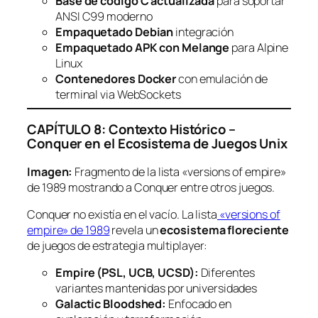
Base de código C actualizada
para soportar
ANSI C99 moderno
Empaquetado Debian
integración
Empaquetado APK con Melange
para Alpine
Linux
Contenedores Docker
con emulación de
terminal via WebSockets
CAPÍTULO 8: Contexto Histórico –
Conquer en el Ecosistema de Juegos Unix
Imagen:
Fragmento de la lista «versions of empire»
de 1989 mostrando a Conquer entre otros juegos.
Conquer no existía en el vacío. La lista
«versions of
empire» de 1989
revela un
ecosistema floreciente
de juegos de estrategia multiplayer:
Empire (PSL, UCB, UCSD):
Diferentes
variantes mantenidas por universidades
Galactic Bloodshed:
Enfocado en