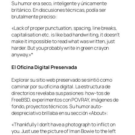
Su humor era seco, inteligente y únicamente
británico. En discusiones técnicas, podía ser
brutalmente preciso:
«Lack of proper punctuation, spacing, line breaks,
capitalisation etc. is like bad handwriting, it doesn’t
make it impossible to read what was written, just
harder. But you probably write in green crayon
anyway.»
*
El Oficina Digital Preservada
Explorar su sitio web preservado se sintió como
caminar por su oficina digital. La estructura de
directorios revelaba sus pasiones: how-tos de
FreeBSD, experimentos con POVRAY, imágenes de
fondo, proyectos técnicos. Su humor auto-
despreciativo brillaba en su sección «About»:
«Thankfully I don’t have a photograph to inflict on
you. Just use the picture of Iman Bowie to the left