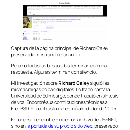
Captura de la página principal de Richard Caley
preservada mostrando el anuncio.
Pero no todas las búsquedas terminan con una
respuesta. Algunas terminan con silencio.
Mi investigación sobre
Richard Caley
siguió las
mismas migas de pan digitales. Lo tracé hasta la
Universidad de Edimburgo, donde trabajó en síntesis
de voz. Encontré sus contribuciones técnicas a
FreeBSD. Pero el rastro se enfrió alrededor de 2005.
Entonces lo encontré – no en un archivo de USENET,
sino en
la portada de su propio sitio web
, preservado