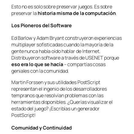
Esto no es solo sobre preservar juegos. Es sobre
preservar la
historia misma de la computación
.
Los Pioneros del Software
Ed Barlow y Adam Bryant construyeron experiencias
multiplayer sofisticadas cuando la mayoría de la
gente nunca había oído hablar de Internet.
Distribuyeron software a través de USENET porque
eso era lo que se hacía
– compartías cosas
geniales con la comunidad.
Martin Forssen y sus utilidades PostScript
representan el ingenio de los desarrolladores
tempranos que resolvían problemas con las
herramientas disponibles. ¿Querías visualizar el
estado del juego? ¡Escribías un generador
PostScript!
Comunidad y Continuidad