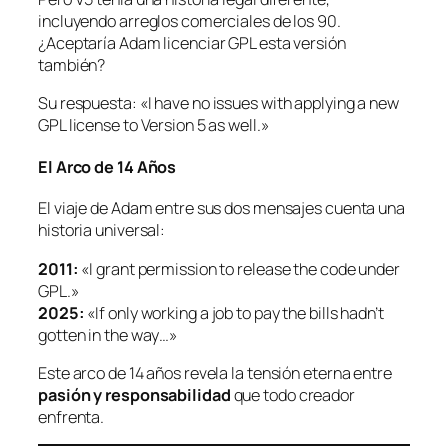
incluyendo arreglos comerciales de los 90.
¿Aceptaría Adam licenciar GPL esta versión
también?
Su respuesta:
«I have no issues with applying a new
GPL license to Version 5 as well.»
El Arco de 14 Años
El viaje de Adam entre sus dos mensajes cuenta una
historia universal:
2011:
«I grant permission to release the code under
GPL.»
2025:
«If only working a job to pay the bills hadn’t
gotten in the way…»
Este arco de 14 años revela la tensión eterna entre
pasión y responsabilidad
que todo creador
enfrenta.