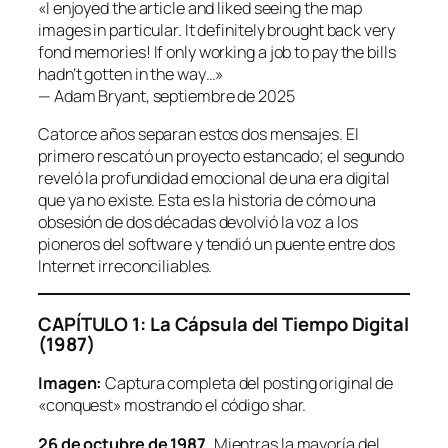
«I enjoyed the article and liked seeing the map
images in particular. It definitely brought back very
fond memories! If only working a job to pay the bills
hadn’t gotten in the way…»
— Adam Bryant, septiembre de 2025
Catorce años separan estos dos mensajes. El
primero rescató un proyecto estancado; el segundo
reveló la profundidad emocional de una era digital
que ya no existe. Esta es la historia de cómo una
obsesión de dos décadas devolvió la voz a los
pioneros del software y tendió un puente entre dos
Internet irreconciliables.
CAPÍTULO 1: La Cápsula del Tiempo Digital
(1987)
Imagen:
Captura completa del posting original de
«conquest» mostrando el código shar.
26 de octubre de 1987.
Mientras la mayoría del