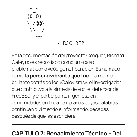
      ^_^
     (O O) 
     \_/@@\
      \\~~/ 
        ~~
               - RJC RIP
En la documentación del proyecto Conquer, Richard
Caley no es recordado como un «caso
problemático» o «código no liberable». Es honrado
como
la persona vibrante que fue
– la mente
brillante detrás de los «Caleyisms», el investigador
que contribuyó a la síntesis de voz, el defensor de
FreeBSD, y el participante ingenioso en
comunidades en línea tempranas cuyas palabras
continúan divirtiendo e informando, décadas
después de que las escribiera.
CAPÍTULO 7: Renacimiento Técnico – Del