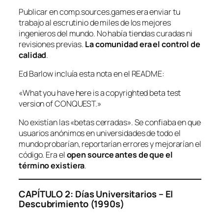
Publicar en comp.sources.games era enviar tu
trabajo al escrutinio de miles de los mejores
ingenieros del mundo. No había tiendas curadas ni
revisiones previas.
La comunidad era el control de
calidad
.
Ed Barlow incluía esta nota en el README:
«What you have here is a copyrighted beta test
version of CONQUEST.»
No existían las «betas cerradas». Se confiaba en que
usuarios anónimos en universidades de todo el
mundo probarían, reportarían errores y mejorarían el
código. Era el
open source antes de que el
término existiera
.
CAPÍTULO 2: Días Universitarios – El
Descubrimiento (1990s)