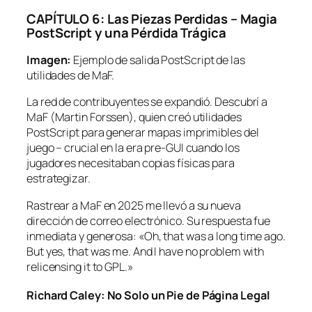
CAPÍTULO 6: Las Piezas Perdidas – Magia
PostScript y una Pérdida Trágica
Imagen:
Ejemplo de salida PostScript de las
utilidades de MaF.
La red de contribuyentes se expandió. Descubrí a
MaF (Martin Forssen), quien creó utilidades
PostScript para generar mapas imprimibles del
juego – crucial en la era pre-GUI cuando los
jugadores necesitaban copias físicas para
estrategizar.
Rastrear a MaF en 2025 me llevó a su nueva
dirección de correo electrónico. Su respuesta fue
inmediata y generosa:
«Oh, that was a long time ago.
But yes, that was me. And I have no problem with
relicensing it to GPL.»
Richard Caley: No Solo un Pie de Página Legal