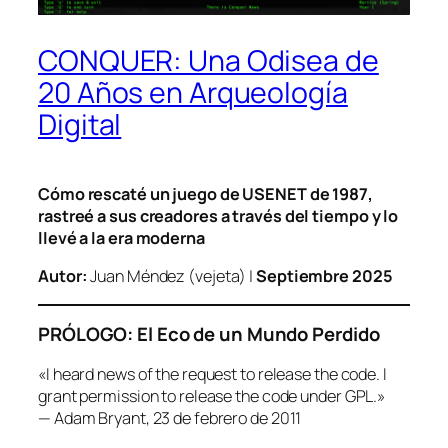
CONQUER: Una Odisea de
20 Años en Arqueología
Digital
Cómo rescaté un juego de USENET de 1987,
rastreé a sus creadores a través del tiempo y lo
llevé a la era moderna
Autor:
Juan Méndez (vejeta) |
Septiembre 2025
PRÓLOGO: El Eco de un Mundo Perdido
«I heard news of the request to release the code. I
grant permission to release the code under GPL.»
— Adam Bryant, 23 de febrero de 2011