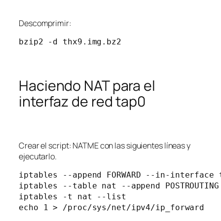
Descomprimir:
bzip2 -d thx9.img.bz2
Haciendo NAT para el
interfaz de red tap0
Crear el script: NATME con las siguientes líneas y
ejecutarlo.
iptables --append FORWARD --in-interface t
iptables --table nat --append POSTROUTING
iptables -t nat --list

echo 1 > /proc/sys/net/ipv4/ip_forward