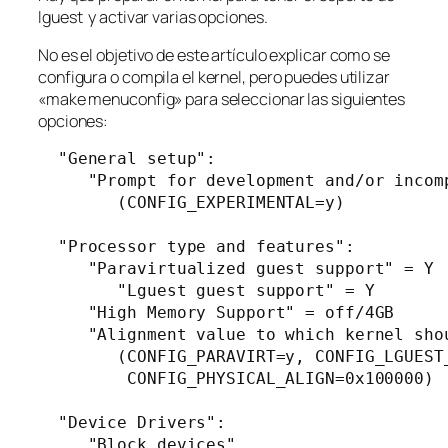
lguest y activar varias opciones.
No es el objetivo de este artículo explicar como se
configura o compila el kernel, pero puedes utilizar
«make menuconfig» para seleccionar las siguientes
opciones:
  "General setup":

     "Prompt for development and/or incomp
        (CONFIG_EXPERIMENTAL=y)

  "Processor type and features":

     "Paravirtualized guest support" = Y

        "Lguest guest support" = Y

     "High Memory Support" = off/4GB

     "Alignment value to which kernel shou
        (CONFIG_PARAVIRT=y, CONFIG_LGUEST
         CONFIG_PHYSICAL_ALIGN=0x100000)

  "Device Drivers":

     "Block devices"
