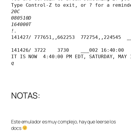
20C
080510D
164000T
!.
141427/ 777651,,662253  772754,,224545  __
141426/ 3722    3730    ___002 16:40:00

q
NOTAS:
Este emulador es muy complejo, hay que leerse los
docs