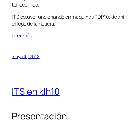
tu recorrido.
ITS estuvo funcionando en máquinas PDP10, de ahí
el logo de la noticia.
Leer más
mayo 10, 2008
ITS en klh10
Presentación