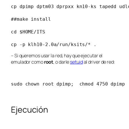
cp dpimp dptm03 dprpxx kn10-ks tapedd udl
##make install

cd $HOME/ITS

cp -p klh10-2.0a/run/ksits/* .
– Si queremos usar la red, hay que ejecutar el
emulador como
root
, o darle
setuid
al driver de red:
sudo chown root dpimp;  chmod 4750 dpimp
Ejecución