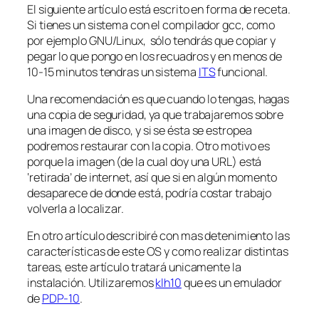
El siguiente artículo está escrito en forma de receta.
Si tienes un sistema con el compilador gcc, como
por ejemplo GNU/Linux, sólo tendrás que copiar y
pegar lo que pongo en los recuadros y en menos de
10-15 minutos tendras un sistema
ITS
funcional.
Una recomendación es que cuando lo tengas, hagas
una copia de seguridad, ya que trabajaremos sobre
una imagen de disco, y si se ésta se estropea
podremos restaurar con la copia. Otro motivo es
porque la imagen (de la cual doy una URL) está
‘retirada’ de internet, así que si en algún momento
desaparece de donde está, podría costar trabajo
volverla a localizar.
En otro artículo describiré con mas detenimiento las
características de este OS y como realizar distintas
tareas, este artículo tratará unicamente la
instalación. Utilizaremos
klh10
que es un emulador
de
PDP-10
.