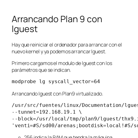
Arrancando Plan 9 con
lguest
Hay que reiniciar el ordenador para arrancar con el
nuevo kernel y ya podemos arrancar lguest.
Primero cargamos el modulo de lguest con los
parámetros que se indican.
modprobe lg syscall_vector=64
Arrancando lguest con Plan9 virtualizado.
/usr/src/fuentes/linux/Documentation/lgue
--tunnet=192.168.19.1 \

--block=/usr/local/tmp/plan9/lguest/thx9.i
'venti=#S/sd00/arenas;bootdisk=local!#S/s
256 indica la RAM que tendra la máquina