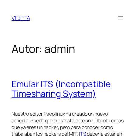
Saltar
al
VEJETA
contenido
Autor:
admin
Emular ITS (Incompatible
Timesharing System)
Nuestro editor Pacolinux ha creado un nuevo
articulo. Puede que tras instalarte una Ubuntu creas
que ya eres un hacker, pero para conocer como
trabajaban los hackers del MIT,
ITS
debería estar en