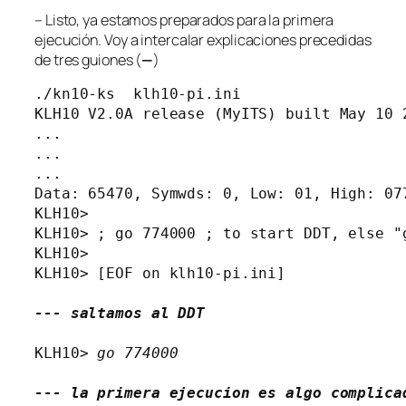
– Listo, ya estamos preparados para la primera
ejecución. Voy a intercalar explicaciones precedidas
de tres guiones (
—
)
./kn10-ks  klh10-pi.ini

KLH10 V2.0A release (MyITS) built May 10 2
...

...

...

Data: 65470, Symwds: 0, Low: 01, High: 077
KLH10> 

KLH10> ; go 774000 ; to start DDT, else "g
KLH10> 

KLH10> [EOF on klh10-pi.ini]

--- saltamos al DDT
KLH10> 
go 774000
--- la primera ejecucion es algo complica