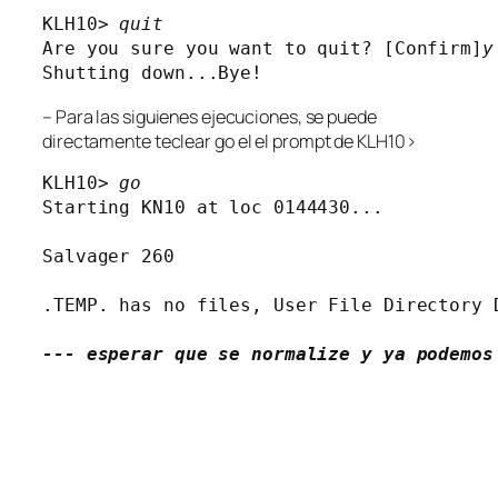
KLH10> 
quit
Are you sure you want to quit? [Confirm]
y
– Para las siguienes ejecuciones, se puede
directamente teclear
go
el el prompt de KLH10>
KLH10> 
go
Starting KN10 at loc 0144430...

Salvager 260

.TEMP. has no files, User File Directory D
--- esperar que se normalize y ya podemos