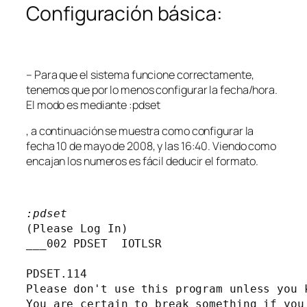
Configuración básica:
– Para que el sistema funcione correctamente,
tenemos que por lo menos configurar la fecha/hora.
El modo es mediante
:pdset
, a continuación se muestra como configurar la
fecha 10 de mayo de 2008, y las 16:40. Viendo como
encajan los numeros es fácil deducir el formato.
:pdset
(Please Log In)

___002 PDSET  IOTLSR  

PDSET.114

Please don't use this program unless you k
You are certain to break something if you 