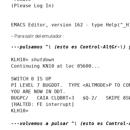
(Please Log In)

EMACS Editor, version 162 - type Help(^_H
– Para salir del emulador :
---pulsamos ^\ (esto es Control-AltGr-\) 
KLH10> 
shutdown
Continuing KN10 at loc 05600...

SWITCH 0 IS UP  

PI LEVEL 7 BUGDDT.  TYPE <ALTMODE>P TO CON
YOU ARE NOW IN DDT.

BUGPC/   CAIA CLQBRT+3   $Q-2/   SKIPE 8SW
[HALTED: FE interrupt]

KLH10>
