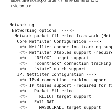
necesitaremos soporte de NAT en el kernel si no lo
tuvieramos:
Networking  ---->

 Networking options  ---->

  Network packet filtering framework (Netf
   Core Netfilter Configuration ---->

    <*> Netfilter connection tracking supp
    <*> Netfilter Xtables support (require
    <*>   "NFLOG" target support

    <*>   "conntrack" connection tracking 
    <*>   "state" match support

   IP: Netfilter Configuration --->

    <*> IPv4 connection tracking support (
    <*> IP tables support (required for fi
    <*>   Packet Filtering

    <*>     REJECT target support

    <*>   Full NAT
