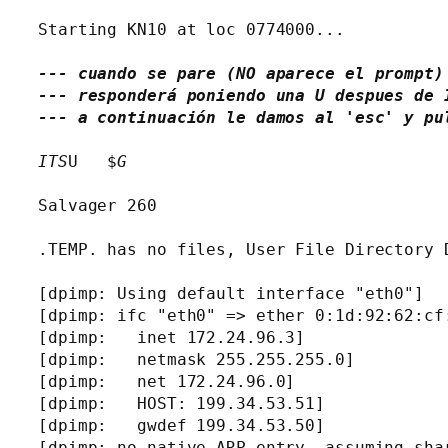
Starting KN10 at loc 0774000...

--- cuando se pare (NO aparece el prompt)
--- responderá poniendo una U despues de I
--- a continuación le damos al 'esc' y pu
ITS
U   $
G
Salvager 260

.TEMP. has no files, User File Directory D
[dpimp: Using default interface "eth0"]

[dpimp: ifc "eth0" => ether 0:1d:92:62:cf:
[dpimp:   inet 172.24.96.3]

[dpimp:   netmask 255.255.255.0]

[dpimp:   net 172.24.96.0]

[dpimp:   HOST: 199.34.53.51]

[dpimp:   gwdef 199.34.53.50]

[dpimp: no native ARP entry, assuming shar