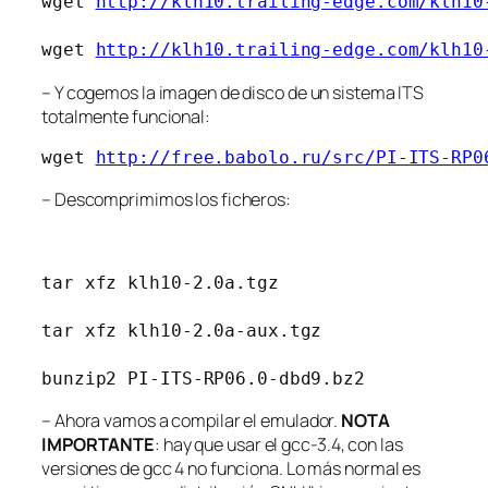
wget 
http://klh10.trailing-edge.com/klh10
wget 
http://klh10.trailing-edge.com/klh10
– Y cogemos la imagen de disco de un sistema ITS
totalmente funcional:
wget 
http://free.babolo.ru/src/PI-ITS-RP0
– Descomprimimos los ficheros:
tar xfz klh10-2.0a.tgz 

tar xfz klh10-2.0a-aux.tgz

– Ahora vamos a compilar el emulador.
NOTA
IMPORTANTE
: hay que usar el gcc-3.4, con las
versiones de gcc 4 no funciona. Lo más normal es