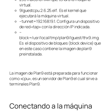
virtual.
9lguestcpu.2.6.25.elf. Es el kernel que
ejecutará la máquina virtual.
–tunnet=192.168.19.1. Configura un dispositivo
de red «tap» con la dirección IP indicada.
–
block=/usr/local/tmp/plan9/lguest/thx9.img.
Es el dispositivo de bloques (block device) que
en este caso contiene la imagen de plan9
preinstalada.
La imagen de Plan9 está preparada para funcionar
como «cpu», es un servidor de Plan9 el cual sirve a
terminales Plan9.
Conectando a la máquina