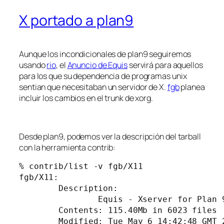
X portado a plan9
Aunque los incondicionales de plan9 seguiremos
usando
rio
, el
Anuncio de Equis
servirá para aquellos
para los que su dependencia de programas unix
sentian que necesitaban un servidor de X.
fgb
planea
incluir los cambios en el trunk de xorg.
Desde plan9, podemos ver la descripción del tarball
con la herramienta contrib:
% contrib/list -v fgb/X11

fgb/X11:

        Description:

                Equis - Xserver for Plan 9
        Contents: 115.40Mb in 6023 files

        Modified: Tue May 6 14:42:48 GMT 2