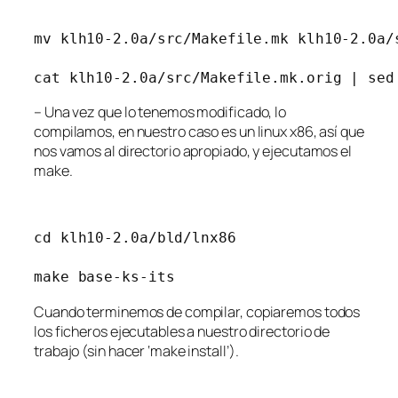
mv klh10-2.0a/src/Makefile.mk klh10-2.0a/s
cat klh10-2.0a/src/Makefile.mk.orig | sed
– Una vez que lo tenemos modificado, lo
compilamos, en nuestro caso es un linux x86, así que
nos vamos al directorio apropiado, y ejecutamos el
make.
cd klh10-2.0a/bld/lnx86

Cuando terminemos de compilar, copiaremos todos
los ficheros ejecutables a nuestro directorio de
trabajo (sin hacer ‘make install’).