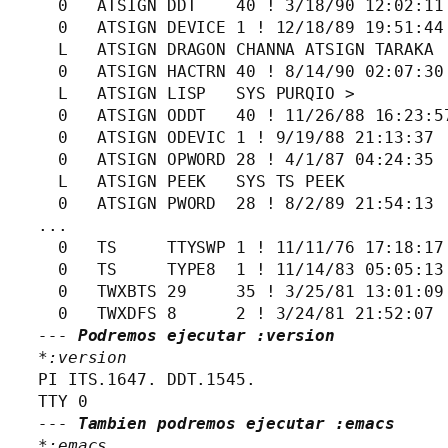
  0   ATSIGN DDT    40 ! 3/18/90 12:02:11

  0   ATSIGN DEVICE 1 ! 12/18/89 19:51:44

  L   ATSIGN DRAGON CHANNA ATSIGN TARAKA

  0   ATSIGN HACTRN 40 ! 8/14/90 02:07:30

  L   ATSIGN LISP   SYS PURQIO >

  0   ATSIGN ODDT   40 ! 11/26/88 16:23:57
  0   ATSIGN ODEVIC 1 ! 9/19/88 21:13:37

  0   ATSIGN OPWORD 28 ! 4/1/87 04:24:35

  L   ATSIGN PEEK   SYS TS PEEK

  0   ATSIGN PWORD  28 ! 8/2/89 21:54:13

...

  0   TS     TTYSWP 1 ! 11/11/76 17:18:17

  0   TS     TYPE8  1 ! 11/14/83 05:05:13

  0   TWXBTS 29     35 ! 3/25/81 13:01:09

--- 
Podremos ejecutar :version
*
:version
PI ITS.1647. DDT.1545.

--- 
Tambien podremos ejecutar :emacs
*
:emacs