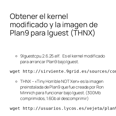
Obtener el kernel
modificado y la imagen de
Plan9 para lguest (THNX)
9lguestcpu.2.6.25.elf. Es el kernel modificado
para arrancar Plan9 bajo lguest.
wget http://sirviente.9grid.es/sources/co
THNX – «Tiny Horrible NOT Xen» es la imagen
preinstalada de Plan9 que fue creada por Ron
Minnich para funcionar bajo lguest. (300Mb
comprimidos, 1.6Gb al descomprimir)
wget http://usuarios.lycos.es/vejeta/plan