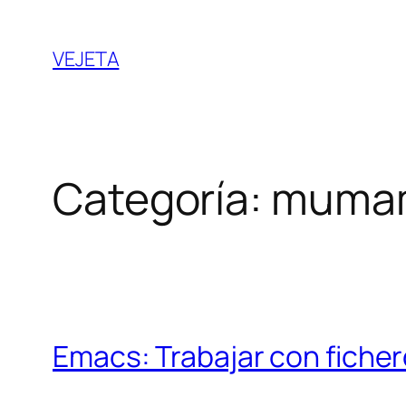
Saltar
al
VEJETA
contenido
Categoría:
muma
Emacs: Trabajar con fiche