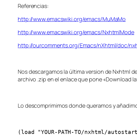
Referencias:
http://www.emacswiki.org/emacs/MuMaMo
http://www.emacswiki.org/emacs/NxhtmlMode
http://ourcomments.org/Emacs/nXhtml/doc/nx
Nos descargamos la última version de Nxhtml de
archivo .zip en el enlace que pone «Download lat
Lo descomprimimos donde queramos y añadimos a
(load "YOUR-PATH-TO/nxhtml/autostar