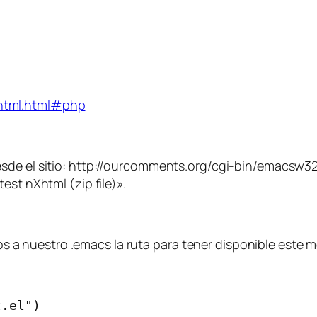
html.html#php
sde el sitio: http://ourcomments.org/cgi-bin/emacsw32
est nXhtml (zip file)».
 nuestro .emacs la ruta para tener disponible este 
t.el")