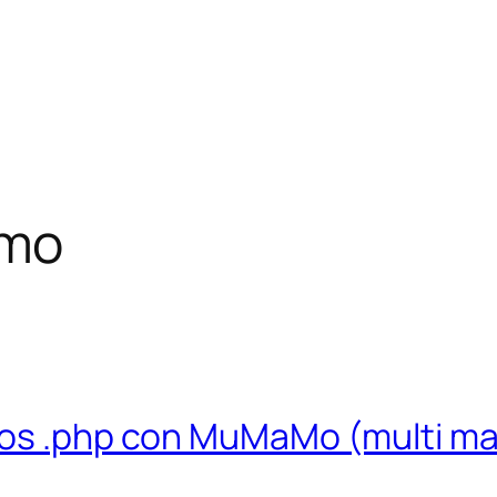
mo
ros .php con MuMaMo (multi m