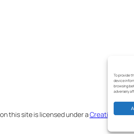
To provide t
device infor
browsing beh
adversely af
A
 this site is licensed under a
Creative Comm