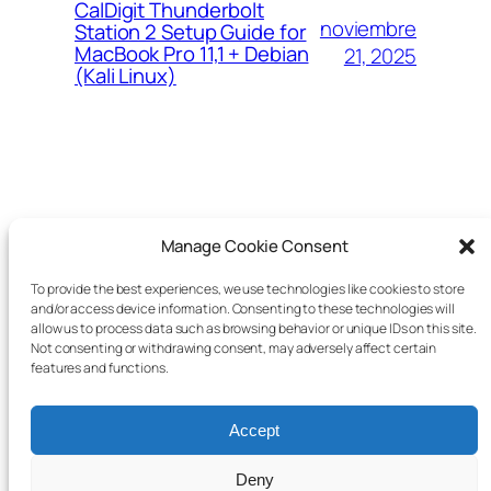
CalDigit Thunderbolt
noviembre
Station 2 Setup Guide for
MacBook Pro 11,1 + Debian
21, 2025
(Kali Linux)
VEJETA
Manage Cookie Consent
To provide the best experiences, we use technologies like cookies to store
Un blog de Juan Manuel Mendez Rey
and/or access device information. Consenting to these technologies will
allow us to process data such as browsing behavior or unique IDs on this site.
Not consenting or withdrawing consent, may adversely affect certain
features and functions.
Twenty Twenty-Five
Diseñado con
WordPress
Accept
Deny