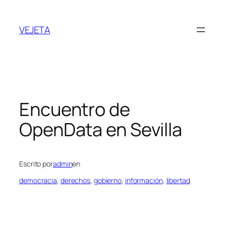
Saltar
al
VEJETA
contenido
Encuentro de
OpenData en Sevilla
Escrito por
admin
en
democracia
, 
derechos
, 
gobierno
, 
información
, 
libertad