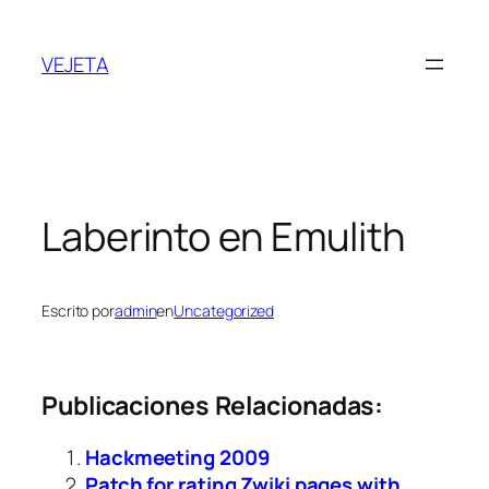
Saltar
al
VEJETA
contenido
Laberinto en Emulith
Escrito por
admin
en
Uncategorized
Publicaciones Relacionadas:
Hackmeeting 2009
Patch for rating Zwiki pages with