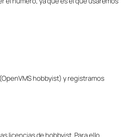
r el número, ya que es el que usaremos
(OpenVMS hobbyist) y registramos
 licencias de hobbyist. Para ello