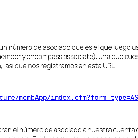
un número de asociado que es el que luego usa
ember y encompass associate), una que cuesta
a, así que nos registramos en esta URL:
cure/membApp/index.cfm?form_type=A
ran el número de asociado a nuestra cuenta d