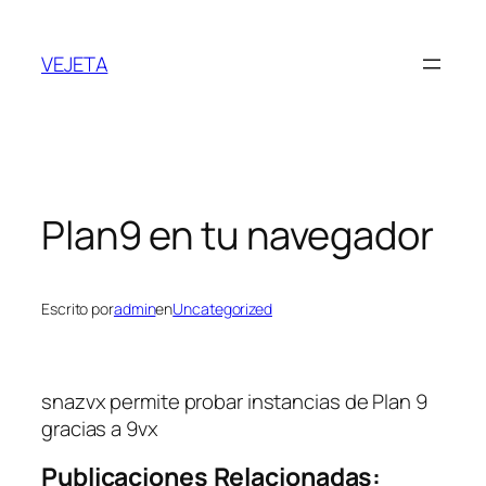
Saltar
al
VEJETA
contenido
Plan9 en tu navegador
Escrito por
admin
en
Uncategorized
snazvx permite probar instancias de Plan 9
gracias a 9vx
Publicaciones Relacionadas: