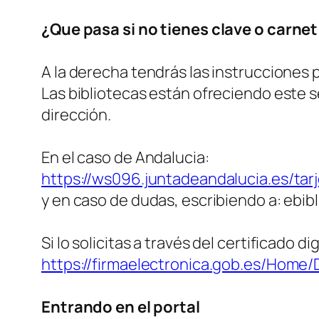
¿Que pasa si no tienes clave o carnet
A la derecha tendrás las instrucciones p
Las bibliotecas están ofreciendo este ser
dirección.
En el caso de Andalucia:
https://ws096.juntadeandalucia.es/tar
y en caso de dudas, escribiendo a: ebi
Si lo solicitas a través del certificado 
https://firmaelectronica.gob.es/Home
Entrando en el portal