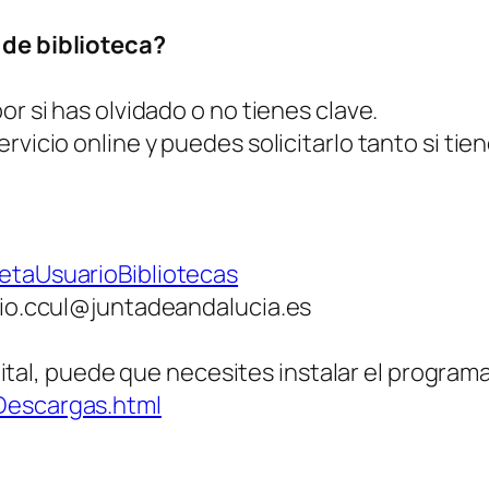
 de biblioteca?
or si has olvidado o no tienes clave.
vicio online y puedes solicitarlo tanto si tiene
jetaUsuarioBibliotecas
blio.ccul@juntadeandalucia.es
digital, puede que necesites instalar el program
/Descargas.html