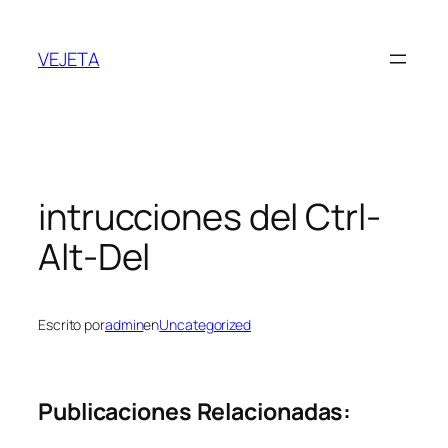
Saltar
al
VEJETA
contenido
intrucciones del Ctrl-
Alt-Del
Escrito por
admin
en
Uncategorized
Publicaciones Relacionadas: