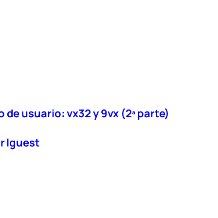
 de usuario: vx32 y 9vx (2ª parte)
r lguest