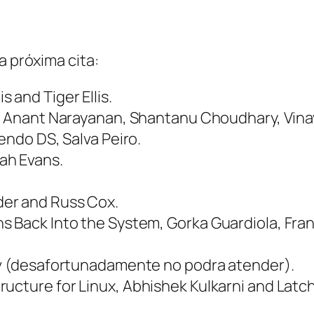
a próxima cita:
is and Tiger Ellis.
, Anant Narayanan, Shantanu Choudhary, Vina
ntendo DS
, Salva Peiro.
oah Evans.
der and Russ Cox.
ns Back Into the System
, Gorka Guardiola, Fra
ov (desafortunadamente no podra atender).
ructure for Linux
, Abhishek Kulkarni and Lat