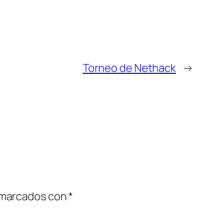
Torneo de Nethack
→
 marcados con
*