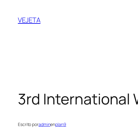
Saltar
al
VEJETA
contenido
3rd International
Escrito por
admin
en
plan9