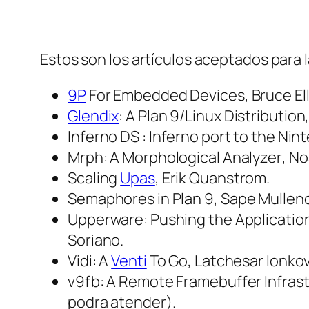
Estos son los artículos aceptados para l
9P
For Embedded Devices
, Bruce Ell
Glendix
: A Plan 9/Linux Distribution
Inferno DS : Inferno port to the Ni
Mrph: A Morphological Analyzer
, N
Scaling
Upas
, Erik Quanstrom.
Semaphores in Plan 9
, Sape Mullen
Upperware: Pushing the Applicatio
Soriano.
Vidi: A
Venti
To Go
, Latchesar Ionk
v9fb: A Remote Framebuffer Infrast
podra atender).