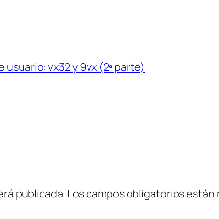
 usuario: vx32 y 9vx (2ª parte)
erá publicada.
Los campos obligatorios están