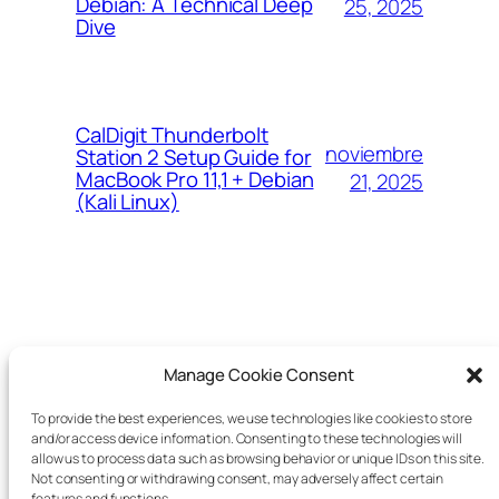
Debian: A Technical Deep
25, 2025
Dive
CalDigit Thunderbolt
noviembre
Station 2 Setup Guide for
MacBook Pro 11,1 + Debian
21, 2025
(Kali Linux)
VEJETA
Manage Cookie Consent
To provide the best experiences, we use technologies like cookies to store
Un blog de Juan Manuel Mendez Rey
and/or access device information. Consenting to these technologies will
allow us to process data such as browsing behavior or unique IDs on this site.
Not consenting or withdrawing consent, may adversely affect certain
features and functions.