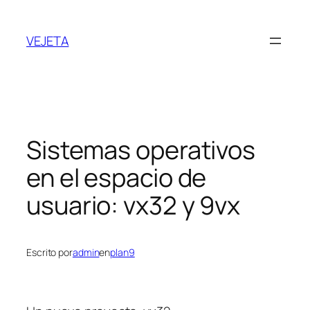
Saltar
al
VEJETA
contenido
Sistemas operativos
en el espacio de
usuario: vx32 y 9vx
Escrito por
admin
en
plan9